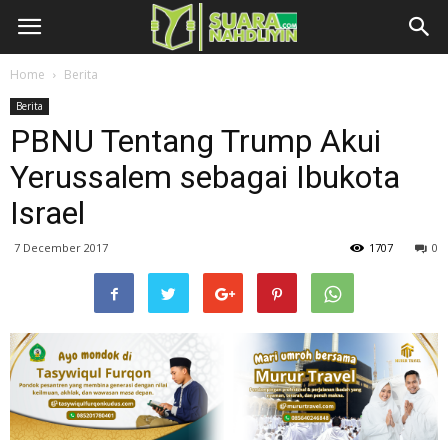
Home
Berita
Berita
PBNU Tentang Trump Akui
Yerussalem sebagai Ibukota
Israel
7 December 2017
1707
0