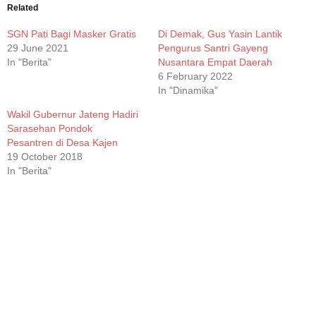
new
new
new
new
Related
window)
window)
window)
window)
SGN Pati Bagi Masker Gratis
Di Demak, Gus Yasin Lantik
29 June 2021
Pengurus Santri Gayeng
In "Berita"
Nusantara Empat Daerah
6 February 2022
In "Dinamika"
Wakil Gubernur Jateng Hadiri
Sarasehan Pondok
Pesantren di Desa Kajen
19 October 2018
In "Berita"