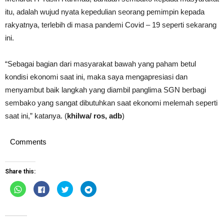
itu, adalah wujud nyata kepedulian seorang pemimpin kepada
rakyatnya, terlebih di masa pandemi Covid – 19 seperti sekarang
ini.
“Sebagai bagian dari masyarakat bawah yang paham betul
kondisi ekonomi saat ini, maka saya mengapresiasi dan
menyambut baik langkah yang diambil panglima SGN berbagi
sembako yang sangat dibutuhkan saat ekonomi melemah seperti
saat ini,” katanya. (
khilwa/ ros, adb
)
Comments
Share this:
Click
Click
Click
Click
to
to
to
to
share
share
share
share
on
on
on
on
WhatsApp
Facebook
Twitter
Telegram
(Opens
(Opens
(Opens
(Opens
in
in
in
in