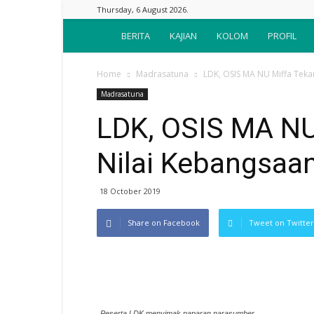
Thursday, 6 August 2026.
Suara
BERITA
KAJIAN
KOLOM
PROFIL
Nahdliyin
Home
Madrasatuna
LDK, OSIS MA NU Miffa Teka
Madrasatuna
LDK, OSIS MA NU
Nilai Kebangsaan
18 October 2019
Share on Facebook
Tweet on Twitter
Peserta LDK menyimak paparan narasumber.