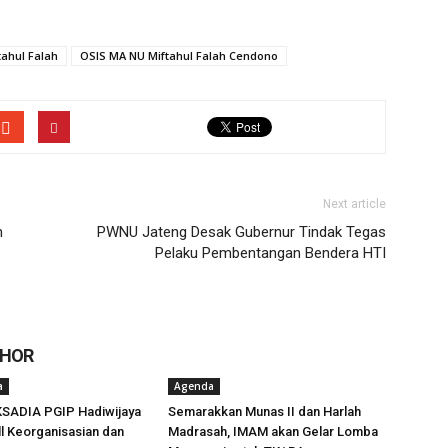
tahul Falah
OSIS MA NU Miftahul Falah Cendono
Next article
n
PWNU Jateng Desak Gubernur Tindak Tegas
Pelaku Pembentangan Bendera HTI
THOR
a
Agenda
KSADIA PGIP Hadiwijaya
Semarakkan Munas II dan Harlah
ll Keorganisasian dan
Madrasah, IMAM akan Gelar Lomba