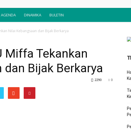
AGENDA
DINAMIKA
BULETIN
nkan Nilai Kebangsaan dan Bijak Berkarya
 Miffa Tekankan
T
 dan Bijak Berkarya
Ha
K
2290
0
Ti
Ki
P
P
Pe