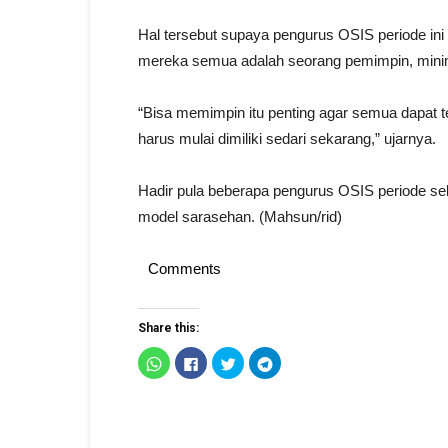
Hal tersebut supaya pengurus OSIS periode in
mereka semua adalah seorang pemimpin, minima
“Bisa memimpin itu penting agar semua dapat te
harus mulai dimiliki sedari sekarang,” ujarnya.
Hadir pula beberapa pengurus OSIS periode s
model sarasehan. (Mahsun/rid)
Comments
Share this:
Click
Click
Click
Click
to
to
to
to
share
share
share
share
on
on
on
on
WhatsApp
Facebook
Twitter
Telegram
(Opens
(Opens
(Opens
(Opens
in
in
in
in
new
new
new
new