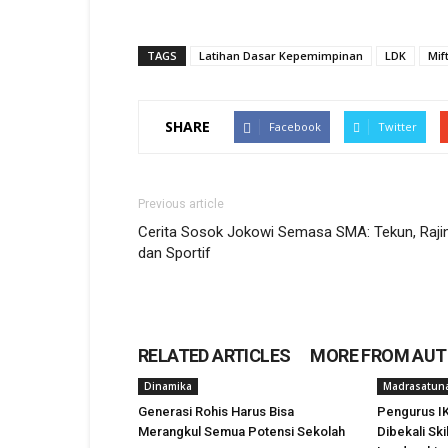
window)
window)
window)
window)
TAGS
Latihan Dasar Kepemimpinan
LDK
Mif
SHARE
Facebook
Twitter
Previous article
Cerita Sosok Jokowi Semasa SMA: Tekun, Raji
dan Sportif
RELATED ARTICLES
MORE FROM AU
Dinamika
Madrasatun
Generasi Rohis Harus Bisa
Pengurus I
Merangkul Semua Potensi Sekolah
Dibekali Ski