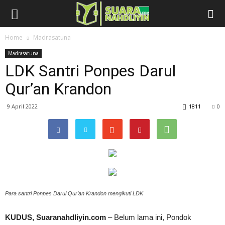
Home
Madrasatuna
Madrasatuna
LDK Santri Ponpes Darul
Qur’an Krandon
9 April 2022
1811
0
Para santri Ponpes Darul Qur’an Krandon mengikuti LDK
KUDUS, Suaranahdliyin.com
– Belum lama ini, Pondok