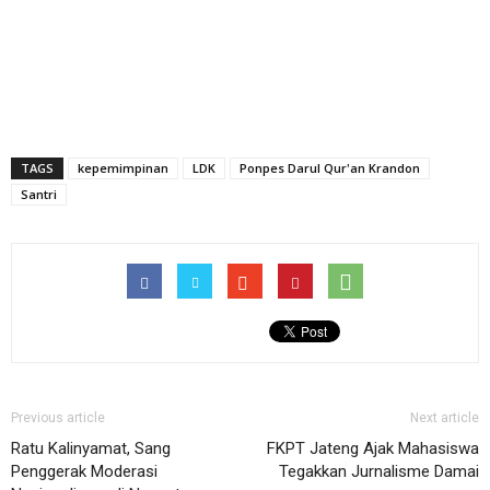
TAGS
kepemimpinan
LDK
Ponpes Darul Qur'an Krandon
Santri
Previous article
Next article
Ratu Kalinyamat, Sang
FKPT Jateng Ajak Mahasiswa
Penggerak Moderasi
Tegakkan Jurnalisme Damai