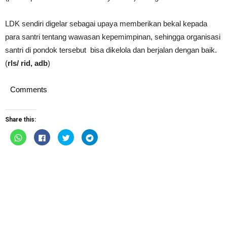
LDK sendiri digelar sebagai upaya memberikan bekal kepada
para santri tentang wawasan kepemimpinan, sehingga organisasi
santri di pondok tersebut bisa dikelola dan berjalan dengan baik.
(
rls/ rid, adb
)
Comments
Share this:
Click
Click
Click
Click
to
to
to
to
share
share
share
share
on
on
on
on
WhatsApp
Facebook
Twitter
Telegram
(Opens
(Opens
(Opens
(Opens
in
in
in
in
new
new
new
new
window)
window)
window)
window)