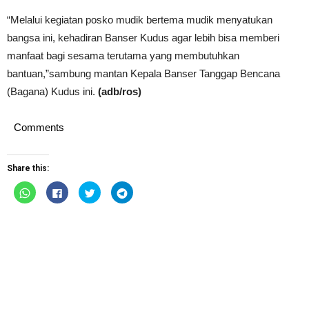
“Melalui kegiatan posko mudik bertema mudik menyatukan
bangsa ini, kehadiran Banser Kudus agar lebih bisa memberi
manfaat bagi sesama terutama yang membutuhkan
bantuan,”sambung mantan Kepala Banser Tanggap Bencana
(Bagana) Kudus ini.
(adb/ros)
Comments
Share this:
Click
Click
Click
Click
to
to
to
to
share
share
share
share
on
on
on
on
WhatsApp
Facebook
Twitter
Telegram
(Opens
(Opens
(Opens
(Opens
in
in
in
in
new
new
new
new
window)
window)
window)
window)