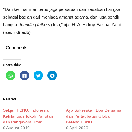
‘’Dan kelima, mari terus jaga persatuan dan kesatuan bangsa
sebagai bagian dari menjaga amanat agama, dan juga pendiri
bangsa (
founding fathers
) kita,’’ ujar H. A. Helmy Faishal Zaini.
(
ros, rid/ adb
)
Comments
Share this:
Click
Click
Click
Click
to
to
to
to
share
share
share
share
on
on
on
on
WhatsApp
Facebook
Twitter
Telegram
(Opens
(Opens
(Opens
(Opens
in
in
in
in
new
new
new
new
Related
window)
window)
window)
window)
Sekjen PBNU: Indonesia
Ayo Sukseskan Doa Bersama
Kehilangan Tokoh Panutan
dan Pertaubatan Global
dan Pengayom Umat
Bareng PBNU
6 August 2019
6 April 2020