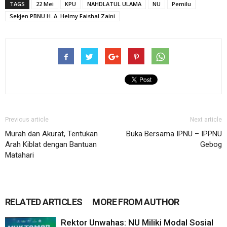
TAGS
22 Mei
KPU
NAHDLATUL ULAMA
NU
Pemilu
Sekjen PBNU H. A. Helmy Faishal Zaini
Previous article
Next article
Murah dan Akurat, Tentukan
Buka Bersama IPNU – IPPNU
Arah Kiblat dengan Bantuan
Gebog
Matahari
RELATED ARTICLES
MORE FROM AUTHOR
Rektor Unwahas: NU Miliki Modal Sosial