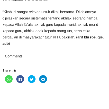
“Kitab ini sangat relevan untuk dikaji bersama. Di dalamnya
dijelaskan secara sistematis tentang akhlak seorang hamba
kepada Allah Ta’ala, akhlak guru kepada murid, akhlak murid
kepada guru, akhlak anak kepada orang tua, serta etika
pergaulan di masyarakat,” tutur KH Ubaidillah. (
arif kh/ ros, gie,
adb
)
Comments
Share this:
Click
Click
Click
Click
to
to
to
to
share
share
share
share
on
on
on
on
WhatsApp
Facebook
Twitter
Telegram
(Opens
(Opens
(Opens
(Opens
in
in
in
in
new
new
new
new
window)
window)
window)
window)