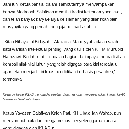
Jamilun, ketua panitia, dalam sambutannya menyampaikan,
bahwa Madrasah Salafiyah memiliki tradisi keilmuan yang kuat,
dan telah banyak karya-karya keislaman yang dilahirkan oleh
masyayikh yang pernah mengajar di madrasah ini.
“Kitab Nihayat al Bidayah fi Akhlaq al Mardliyyah adalah salah
satu warisan intelektual penting, yang ditulis oleh KH M Muhubbi
Hamzawi. Bedah kitab ini adalah bagian dari upaya menradisikan
kembali nilai-nilai luhur, yang telah digagas para kiai terdahulu,
agar tetap menjadi ciri khas pendidikan berbasis pesantren,”
terangnya.
Keluarga besar IKLAS menghadiri seminar dalam rangka menyemarakkan Harlah ke-90
Madrasah Salafiyah, Kajen
Ketua Yayasan Salafiyah Kajen Pati, KH Ubaidillah Wahab, pun
menyambut baik dan mengapresiasi penyelenggaraan acara
yang digagas oleh IKLAS ini.