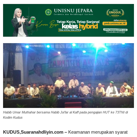
Habib Umar Muthahar bersama Habib Ja’far al Kaff pada pengajian HUT ke 73TNI di
Kodim Kudus
KUDUS,Suaranahdliyin.com –
Keamanan merupakan syarat