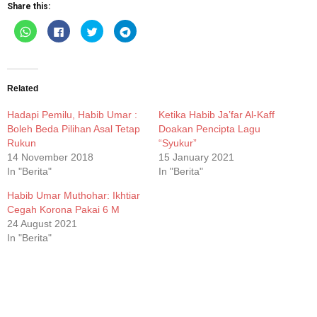
Share this:
Click
Click
Click
Click
to
to
to
to
share
share
share
share
on
on
on
on
WhatsApp
Facebook
Twitter
Telegram
(Opens
(Opens
(Opens
(Opens
in
in
in
in
new
new
new
new
Related
window)
window)
window)
window)
Hadapi Pemilu, Habib Umar :
Ketika Habib Ja’far Al-Kaff
Boleh Beda Pilihan Asal Tetap
Doakan Pencipta Lagu
Rukun
“Syukur”
14 November 2018
15 January 2021
In "Berita"
In "Berita"
Habib Umar Muthohar: Ikhtiar
Cegah Korona Pakai 6 M
24 August 2021
In "Berita"