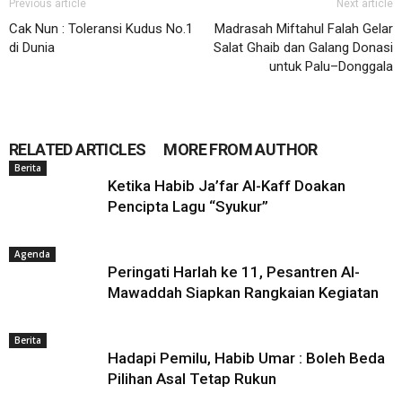
Previous article
Next article
Cak Nun : Toleransi Kudus No.1
Madrasah Miftahul Falah Gelar
di Dunia
Salat Ghaib dan Galang Donasi
untuk Palu–Donggala
RELATED ARTICLES
MORE FROM AUTHOR
Berita
Ketika Habib Ja’far Al-Kaff Doakan
Pencipta Lagu “Syukur”
Agenda
Peringati Harlah ke 11, Pesantren Al-
Mawaddah Siapkan Rangkaian Kegiatan
Berita
Hadapi Pemilu, Habib Umar : Boleh Beda
Pilihan Asal Tetap Rukun