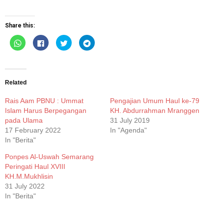
Share this:
Click
Click
Click
Click
to
to
to
to
share
share
share
share
on
on
on
on
WhatsApp
Facebook
Twitter
Telegram
(Opens
(Opens
(Opens
(Opens
in
in
in
in
new
new
new
new
Related
window)
window)
window)
window)
Rais Aam PBNU : Ummat
Pengajian Umum Haul ke-79
Islam Harus Berpegangan
KH. Abdurrahman Mranggen
pada Ulama
31 July 2019
17 February 2022
In "Agenda"
In "Berita"
Ponpes Al-Uswah Semarang
Peringati Haul XVIII
KH.M.Mukhlisin
31 July 2022
In "Berita"