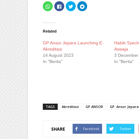
Click
Click
Click
Click
to
to
to
to
share
share
share
share
on
on
on
on
WhatsApp
Facebook
Twitter
Telegram
(Opens
(Opens
(Opens
(Opens
in
in
in
in
new
new
new
new
Related
window)
window)
window)
window)
GP Ansor Jepara Launching E-
Habib Syech
Akreditasi
Aswaja
14 August 2023
3 December
In "Berita"
In "Berita"
TAGS
Akreditasi
GP ANSOR
GP. Ansor Jepara
SHARE
Facebook
Twitter