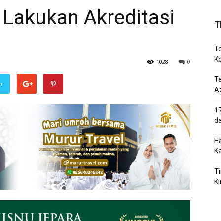
 Lakukan Akreditasi
T
To
Ko
1028
0
T
er
Az
17
d
Ha
K
Ti
Ki