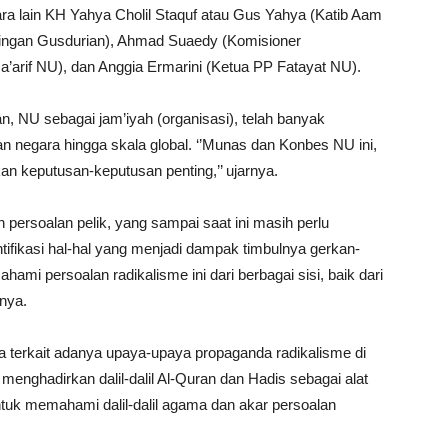
ara lain KH Yahya Cholil Staquf atau Gus Yahya (Katib Aam
ringan Gusdurian), Ahmad Suaedy (Komisioner
’arif NU), dan Anggia Ermarini (Ketua PP Fatayat NU).
 NU sebagai jam’iyah (organisasi), telah banyak
n negara hingga skala global. ‘’Munas dan Konbes NU ini,
n keputusan-keputusan penting,’’ ujarnya.
persoalan pelik, yang sampai saat ini masih perlu
tifikasi hal-hal yang menjadi dampak timbulnya gerkan-
hami persoalan radikalisme ini dari berbagai sisi, baik dari
tnya.
terkait adanya upaya-upaya propaganda radikalisme di
 menghadirkan dalil-dalil Al-Quran dan Hadis sebagai alat
ntuk memahami dalil-dalil agama dan akar persoalan