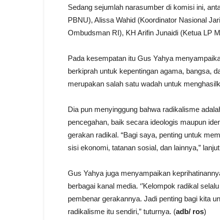
Sedang sejumlah narasumber di komisi ini, ant
PBNU), Alissa Wahid (Koordinator Nasional Ja
Ombudsman RI), KH Arifin Junaidi (Ketua LP Ma
Pada kesempatan itu Gus Yahya menyampaikan,
berkiprah untuk kepentingan agama, bangsa, da
merupakan salah satu wadah untuk menghasilka
Dia pun menyinggung bahwa radikalisme adalah 
pencegahan, baik secara ideologis maupun iden
gerakan radikal. “Bagi saya, penting untuk mema
sisi ekonomi, tatanan sosial, dan lainnya,” lanju
Gus Yahya juga menyampaikan keprihatinannya 
berbagai kanal media. ‘’Kelompok radikal selalu
pembenar gerakannya. Jadi penting bagi kita u
radikalisme itu sendiri,” tuturnya. (
adb/ ros
)