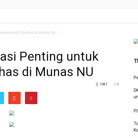
Pemerintah Dibahas di Munas NU
si Penting untuk
T
has di Munas NU
P
1387
0
D
un
PC
To
Ko