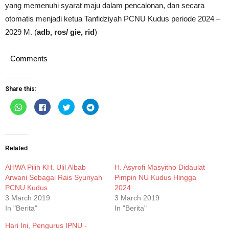
yang memenuhi syarat maju dalam pencalonan, dan secara
otomatis menjadi ketua Tanfidziyah PCNU Kudus periode 2024 –
2029 M. (
adb, ros/ gie, rid
)
Comments
Share this:
Click
Click
Click
Click
to
to
to
to
share
share
share
share
on
on
on
on
WhatsApp
Facebook
Twitter
Telegram
(Opens
(Opens
(Opens
(Opens
in
in
in
in
new
new
new
new
Related
window)
window)
window)
window)
AHWA Pilih KH. Ulil Albab
H. Asyrofi Masyitho Didaulat
Arwani Sebagai Rais Syuriyah
Pimpin NU Kudus Hingga
PCNU Kudus
2024
3 March 2019
3 March 2019
In "Berita"
In "Berita"
Hari Ini, Pengurus IPNU -