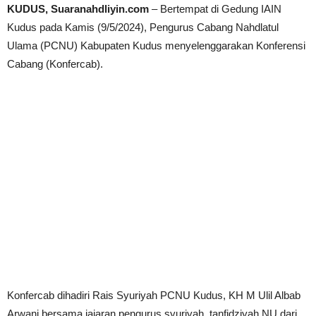
KUDUS, Suaranahdliyin.com
– Bertempat di Gedung IAIN
Kudus pada Kamis (9/5/2024), Pengurus Cabang Nahdlatul
Ulama (PCNU) Kabupaten Kudus menyelenggarakan Konferensi
Cabang (Konfercab).
Konfercab dihadiri Rais Syuriyah PCNU Kudus, KH M Ulil Albab
Arwani bersama jajaran pengurus syuriyah, tanfidziyah NU dari