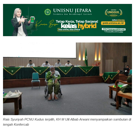
Rais Syuriyah PCNU Kudus terpilih, KH M Ulil Albab Arwani menyampaikan sambutan di
tengah Konfercab