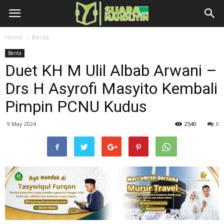
Home
Berita
Berita
Duet KH M Ulil Albab Arwani –
Drs H Asyrofi Masyito Kembali
Pimpin PCNU Kudus
9 May 2024
2540
0