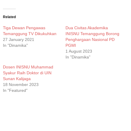
on
on
on
on
WhatsApp
Facebook
Twitter
Telegram
(Opens
(Opens
(Opens
(Opens
in
in
in
in
new
new
new
new
Related
window)
window)
window)
window)
Tiga Dewan Pengawas
Dua Civitas Akademika
Temanggung TV Dikukuhkan
INISNU Temanggung Borong
27 January 2021
Penghargaan Nasional PD
In "Dinamika"
PGMI
1 August 2023
In "Dinamika"
Dosen INISNU Muhammad
Syakur Raih Doktor di UIN
Sunan Kalijaga
18 November 2023
In "Featured"