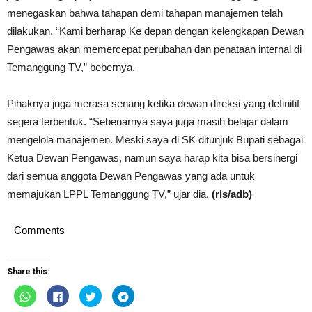
menegaskan bahwa tahapan demi tahapan manajemen telah
dilakukan. “Kami berharap Ke depan dengan kelengkapan Dewan
Pengawas akan memercepat perubahan dan penataan internal di
Temanggung TV,” bebernya.
Pihaknya juga merasa senang ketika dewan direksi yang definitif
segera terbentuk. “Sebenarnya saya juga masih belajar dalam
mengelola manajemen. Meski saya di SK ditunjuk Bupati sebagai
Ketua Dewan Pengawas, namun saya harap kita bisa bersinergi
dari semua anggota Dewan Pengawas yang ada untuk
memajukan LPPL Temanggung TV,” ujar dia.
(rls/adb)
Comments
Share this:
Click
Click
Click
Click
to
to
to
to
share
share
share
share