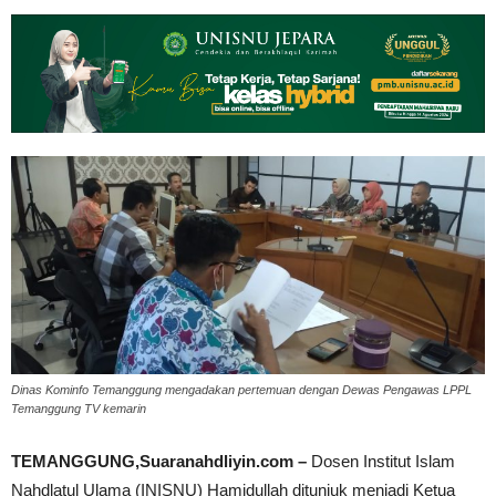
Dinas Kominfo Temanggung mengadakan pertemuan dengan Dewas Pengawas LPPL
Temanggung TV kemarin
TEMANGGUNG,Suaranahdliyin.com –
Dosen Institut Islam
Nahdlatul Ulama (INISNU) Hamidullah ditunjuk menjadi Ketua