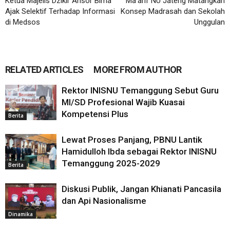
Ketua Majelis Dzikir Ansor Bima
Ma’arif NU Jateng Matangkan
Ajak Selektif Terhadap Informasi
Konsep Madrasah dan Sekolah
di Medsos
Unggulan
RELATED ARTICLES
MORE FROM AUTHOR
Rektor INISNU Temanggung Sebut Guru
MI/SD Profesional Wajib Kuasai
Kompetensi Plus
Berita
Lewat Proses Panjang, PBNU Lantik
Hamidulloh Ibda sebagai Rektor INISNU
Temanggung 2025-2029
Berita
Diskusi Publik, Jangan Khianati Pancasila
dan Api Nasionalisme
Dinamika