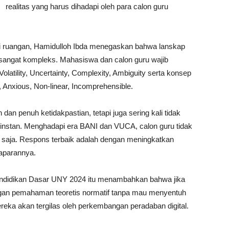
realitas yang harus dihadapi oleh para calon guru
 ruangan, Hamidulloh Ibda menegaskan bahwa lanskap
g sangat kompleks. Mahasiswa dan calon guru wajib
latility, Uncertainty, Complexity, Ambiguity serta konsep
e, Anxious, Non-linear, Incomprehensible.
 dan penuh ketidakpastian, tetapi juga sering kali tidak
a instan. Menghadapi era BANI dan VUCA, calon guru tidak
a saja. Respons terbaik adalah dengan meningkatkan
paparannya.
endidikan Dasar UNY 2024 itu menambahkan bahwa jika
n pemahaman teoretis normatif tanpa mau menyentuh
eka akan tergilas oleh perkembangan peradaban digital.