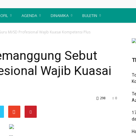
OFIL
AGENDA
DINAMIKA
BULETIN
uru MI/SD Profesional Wajib Kuasai Kompetensi Plus
Temanggung Sebut
T
sional Wajib Kuasai
To
Ko
T
298
0
Az
17
d
Ha