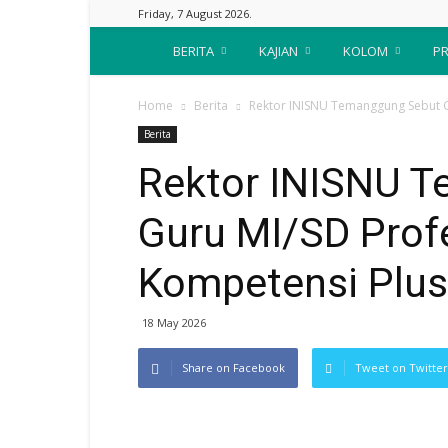
Friday, 7 August 2026.
Suara
BERITA
KAJIAN
KOLOM
PR
Nahdliyin
Home
Berita
Rektor INISNU Temanggung Sebut G
Berita
Rektor INISNU 
Guru MI/SD Profe
Kompetensi Plus
18 May 2026
Share on Facebook
Tweet on Twitter