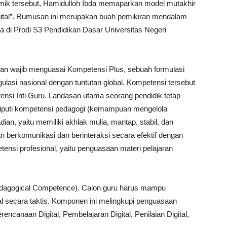
emik tersebut, Hamidulloh Ibda memaparkan model mutakhir
igital”. Rumusan ini merupakan buah pemikiran mendalam
a di Prodi S3 Pendidikan Dasar Universitas Negeri
n wajib menguasai Kompetensi Plus, sebuah formulasi
lasi nasional dengan tuntutan global. Kompetensi tersebut
nsi Inti Guru. Landasan utama seorang pendidik tetap
iputi kompetensi pedagogi (kemampuan mengelola
ian, yaitu memiliki akhlak mulia, mantap, stabil, dan
berkomunikasi dan berinteraksi secara efektif dengan
nsi profesional, yaitu penguasaan materi pelajaran
Pedagogical Competence). Calon guru harus mampu
l secara taktis. Komponen ini melingkupi penguasaan
rencanaan Digital, Pembelajaran Digital, Penilaian Digital,