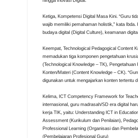
hingga Inovasi Digital.
Ketiga, Kompetensi Digital Masa Kini. “Guru t
wajib memiliki pemahaman holistik,” kata Ibda. 
budaya digital (Digital Culture), keamanan digital 
Keempat, Technological Pedagogical Content 
memadukan tiga komponen pengetahuan krusial 
(Technological Knowledge – TK), Pengetahuan
Konten/Materi (Content Knowledge – CK). “Gur
digunakan untuk mengajarkan konten tertentu den
Kelima, ICT Competency Framework for Teacher
internasional, guru madrasah/SD era digital h
kerja TIK, yaitu: Understanding ICT in Educat
Assessment (Kurikulum dan Penilaian), Pedagog
Professional Learning (Organisasi dan Pembelaj
(Pembelajaran Profesional Guru)