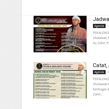
Jadwal
1
Agenda
PEKALONGAN
shalawat, 
Az-Zahir, 
Catat,
4
Agenda
PEKALONGAN
Sholawat A
berbagai d
Zahir...