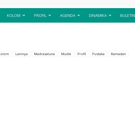
KOLOM
PROFIL
AGENDA
DINAMIKA
BULETIN
Kolom
Lainnya
Madrasatuna
Mudik
Profil
Pustaka
Ramadan