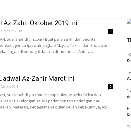
 Az-Zahir Oktober 2019 Ini
 October 2019
0
, Suaranahdliyin.com - Buat para santri dan pecinta
T
berikut agenda (jadwal) lengkap Majelis Taklim dan Shalawat
Pekalongan di berbagai daerah di Indonesia. Antara...
To
Ko
T
 Jadwal Az-Zahir Maret Ini
Az
 March 2018
0
17
, Suaranahdliyin.com - Setiap bulan, Majelis Ta'lim dan
d
z-Zahir Pekalongan selalu padat dengan undangan dari
aerah. Maret ini, sebagaimana bulan-bulan sebelumnya, Az-
Ha
K
Ti