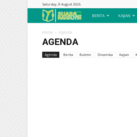
Saturday, 8 August 2026.
Suara
BERITA
KAJIAN
Nahdliyin
Home
Agenda
AGENDA
Agenda
Berita
Buletin
Dinamika
Kajian