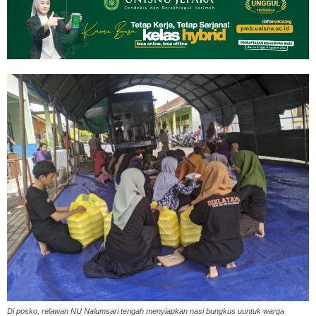
Di posko, relawan NU Nalumsari tengah menyiapkan nasi bungkus uuntuk warga