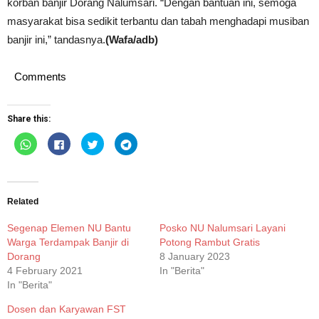
korban banjir Dorang Nalumsari. “Dengan bantuan ini, semoga
masyarakat bisa sedikit terbantu dan tabah menghadapi musiban
banjir ini,” tandasnya.
(Wafa/adb)
Comments
Share this:
Click
Click
Click
Click
to
to
to
to
share
share
share
share
on
on
on
on
WhatsApp
Facebook
Twitter
Telegram
(Opens
(Opens
(Opens
(Opens
in
in
in
in
new
new
new
new
Related
window)
window)
window)
window)
Segenap Elemen NU Bantu
Posko NU Nalumsari Layani
Warga Terdampak Banjir di
Potong Rambut Gratis
Dorang
8 January 2023
4 February 2021
In "Berita"
In "Berita"
Dosen dan Karyawan FST