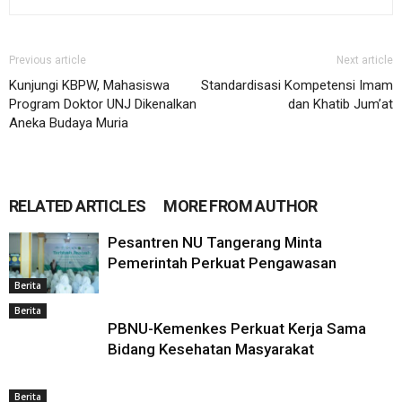
Previous article
Next article
Kunjungi KBPW, Mahasiswa
Standardisasi Kompetensi Imam
Program Doktor UNJ Dikenalkan
dan Khatib Jum’at
Aneka Budaya Muria
RELATED ARTICLES
MORE FROM AUTHOR
Pesantren NU Tangerang Minta
Pemerintah Perkuat Pengawasan
Berita
Berita
PBNU-Kemenkes Perkuat Kerja Sama
Bidang Kesehatan Masyarakat
Berita