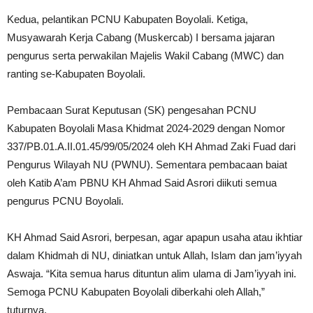
Kedua, pelantikan PCNU Kabupaten Boyolali. Ketiga,
Musyawarah Kerja Cabang (Muskercab) I bersama jajaran
pengurus serta perwakilan Majelis Wakil Cabang (MWC) dan
ranting se-Kabupaten Boyolali.
Pembacaan Surat Keputusan (SK) pengesahan PCNU
Kabupaten Boyolali Masa Khidmat 2024-2029 dengan Nomor
337/PB.01.A.II.01.45/99/05/2024 oleh KH Ahmad Zaki Fuad dari
Pengurus Wilayah NU (PWNU). Sementara pembacaan baiat
oleh Katib A’am PBNU KH Ahmad Said Asrori diikuti semua
pengurus PCNU Boyolali.
KH Ahmad Said Asrori, berpesan, agar apapun usaha atau ikhtiar
dalam Khidmah di NU, diniatkan untuk Allah, Islam dan jam’iyyah
Aswaja. “Kita semua harus dituntun alim ulama di Jam’iyyah ini.
Semoga PCNU Kabupaten Boyolali diberkahi oleh Allah,”
tuturnya.