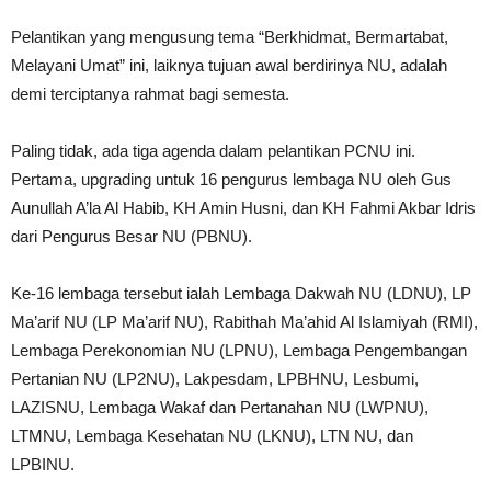
Pelantikan yang mengusung tema “Berkhidmat, Bermartabat,
Melayani Umat” ini, laiknya tujuan awal berdirinya NU, adalah
demi terciptanya rahmat bagi semesta.
Paling tidak, ada tiga agenda dalam pelantikan PCNU ini.
Pertama, upgrading untuk 16 pengurus lembaga NU oleh Gus
Aunullah A’la Al Habib, KH Amin Husni, dan KH Fahmi Akbar Idris
dari Pengurus Besar NU (PBNU).
Ke-16 lembaga tersebut ialah Lembaga Dakwah NU (LDNU), LP
Ma’arif NU (LP Ma’arif NU), Rabithah Ma’ahid Al Islamiyah (RMI),
Lembaga Perekonomian NU (LPNU), Lembaga Pengembangan
Pertanian NU (LP2NU), Lakpesdam, LPBHNU, Lesbumi,
LAZISNU, Lembaga Wakaf dan Pertanahan NU (LWPNU),
LTMNU, Lembaga Kesehatan NU (LKNU), LTN NU, dan
LPBINU.