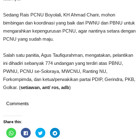
Sedang Rais PCNU Boyolali, KH Ahmad Charir, mohon
bimbingan dan koordinasi yang baik dari PWNU dan PBNU untuk
mengarahkan kepengurusan PCNU, agar nantinya setara dengan
PCNU yang sudah maju.
Salah satu panitia, Agus Taufiqurahman, mengatakan, pelantikan
ini dihadiri sebanyak 774 undangan yang terdiri atas PBNU,
PWNU, PCNU se-Soloraya, MWCNU, Ranting NU,
Forkompimda, dan ketua/perwakikan partai PDIP, Gerindra, PKB,
Golkar. (
setiawan, ant/ ros, adb
)
Comments
Share this:
Click
Click
Click
Click
to
to
to
to