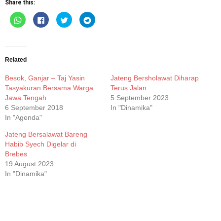
Share this:
Click
Click
Click
Click
to
to
to
to
share
share
share
share
on
on
on
on
WhatsApp
Facebook
Twitter
Telegram
(Opens
(Opens
(Opens
(Opens
in
in
in
in
new
new
new
new
Related
window)
window)
window)
window)
Besok, Ganjar – Taj Yasin
Jateng Bersholawat Diharap
Tasyakuran Bersama Warga
Terus Jalan
Jawa Tengah
5 September 2023
6 September 2018
In "Dinamika"
In "Agenda"
Jateng Bersalawat Bareng
Habib Syech Digelar di
Brebes
19 August 2023
In "Dinamika"