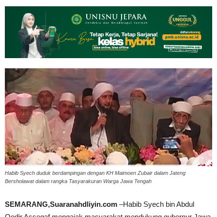
Habib Syech duduk berdampingan dengan KH Maimoen Zubair dalam Jateng
Bersholawat dalam rangka Tasyarakuran Warga Jawa Tengah
SEMARANG,Suaranahdliyin.com
–Habib Syech bin Abdul
Qodir Assegaf mengajak masyarakat mendukung gubernur Jawa