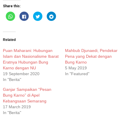
Share this:
Click
Click
Click
Click
to
to
to
to
share
share
share
share
on
on
on
on
WhatsApp
Facebook
Twitter
Telegram
(Opens
(Opens
(Opens
(Opens
in
in
in
in
new
new
new
new
Related
window)
window)
window)
window)
Puan Maharani: Hubungan
Mahbub Djunaedi, Pendekar
Islam dan Nasionalisme Ibarat
Pena yang Dekat dengan
Eratnya Hubungan Bung
Bung Karno
Karno dengan NU
5 May 2019
19 September 2020
In "Featured"
In "Berita"
Ganjar Sampaikan “Pesan
Bung Karno” di Apel
Kebangsaan Semarang
17 March 2019
In "Berita"