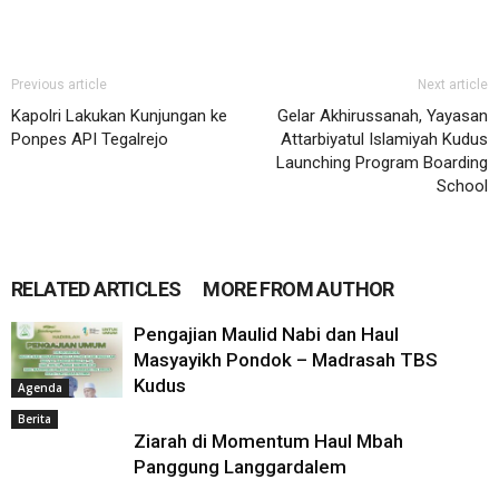
Previous article
Next article
Kapolri Lakukan Kunjungan ke
Gelar Akhirussanah, Yayasan
Ponpes API Tegalrejo
Attarbiyatul Islamiyah Kudus
Launching Program Boarding
School
RELATED ARTICLES
MORE FROM AUTHOR
Pengajian Maulid Nabi dan Haul
Masyayikh Pondok – Madrasah TBS
Kudus
Agenda
Berita
Ziarah di Momentum Haul Mbah
Panggung Langgardalem