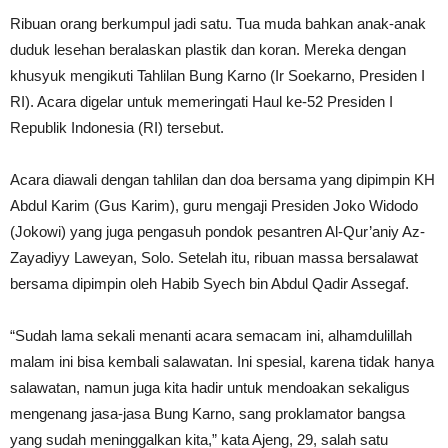
Ribuan orang berkumpul jadi satu. Tua muda bahkan anak-anak
duduk lesehan beralaskan plastik dan koran. Mereka dengan
khusyuk mengikuti Tahlilan Bung Karno (Ir Soekarno, Presiden I
RI). Acara digelar untuk memeringati Haul ke-52 Presiden I
Republik Indonesia (RI) tersebut.
Acara diawali dengan tahlilan dan doa bersama yang dipimpin KH
Abdul Karim (Gus Karim), guru mengaji Presiden Joko Widodo
(Jokowi) yang juga pengasuh pondok pesantren Al-Qur’aniy Az-
Zayadiyy Laweyan, Solo. Setelah itu, ribuan massa bersalawat
bersama dipimpin oleh Habib Syech bin Abdul Qadir Assegaf.
“Sudah lama sekali menanti acara semacam ini, alhamdulillah
malam ini bisa kembali salawatan. Ini spesial, karena tidak hanya
salawatan, namun juga kita hadir untuk mendoakan sekaligus
mengenang jasa-jasa Bung Karno, sang proklamator bangsa
yang sudah meninggalkan kita,” kata Ajeng, 29, salah satu