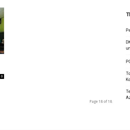
T
P
D
un
PC
To
0
Ko
T
Az
Page 18 of 18