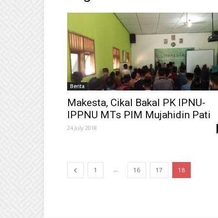
Berita
Makesta, Cikal Bakal PK IPNU-
IPPNU MTs PIM Mujahidin Pati
24 July 2018
...
1
16
17
18