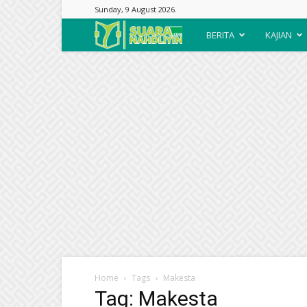
Sunday, 9 August 2026.
Suara
BERITA
KAJIAN
Nahdliyin
Home
Tags
Makesta
Tag: Makesta