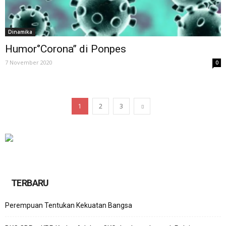
Dinamika
Humor‘’Corona’’ di Ponpes
7 November 2020
0
1
2
3
TERBARU
Perempuan Tentukan Kekuatan Bangsa