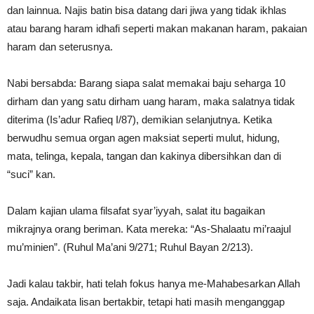
dan lainnua. Najis batin bisa datang dari jiwa yang tidak ikhlas
atau barang haram idhafi seperti makan makanan haram, pakaian
haram dan seterusnya.
Nabi bersabda: Barang siapa salat memakai baju seharga 10
dirham dan yang satu dirham uang haram, maka salatnya tidak
diterima (Is’adur Rafieq I/87), demikian selanjutnya. Ketika
berwudhu semua organ agen maksiat seperti mulut, hidung,
mata, telinga, kepala, tangan dan kakinya dibersihkan dan di
“suci” kan.
Dalam kajian ulama filsafat syar’iyyah, salat itu bagaikan
mikrajnya orang beriman. Kata mereka: “As-Shalaatu mi’raajul
mu’minien”. (Ruhul Ma’ani 9/271; Ruhul Bayan 2/213).
Jadi kalau takbir, hati telah fokus hanya me-Mahabesarkan Allah
saja. Andaikata lisan bertakbir, tetapi hati masih menganggap