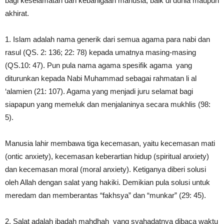
bagi keselamatan dan kebahigaan manusia, baik di dunia maupun
akhirat.
1. Islam adalah nama generik dari semua agama para nabi dan
rasul (QS. 2: 136; 22: 78) kepada umatnya masing-masing
(QS.10: 47). Pun pula nama agama spesifik agama yang
diturunkan kepada Nabi Muhammad sebagai rahmatan li al
‘alamien (21: 107). Agama yang menjadi juru selamat bagi
siapapun yang memeluk dan menjalaninya secara mukhlis (98:
5).
Manusia lahir membawa tiga kecemasan, yaitu kecemasan mati
(ontic anxiety), kecemasan keberartian hidup (spiritual anxiety)
dan kecemasan moral (moral anxiety). Ketiganya diberi solusi
oleh Allah dengan salat yang hakiki. Demikian pula solusi untuk
meredam dan memberantas “fakhsya” dan “munkar” (29: 45).
2. Salat adalah ibadah mahdhah yang syahadatnya dibaca waktu