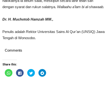
hakikatnya ia belum salat, meskipun secara lahir telah sah
dengan syarat dan rukun salatnya.
Wallaahu a’lam bi al-shawaab.
Dr. H. Muchotob Hamzah MM.,
Penulis adalah Rektor Universitas Sains Al Qur’an (UNSIQ) Jawa
Tengah di Wonosobo.
Comments
Share this:
Click
Click
Click
Click
to
to
to
to
share
share
share
share
on
on
on
on
WhatsApp
Facebook
Twitter
Telegram
(Opens
(Opens
(Opens
(Opens
in
in
in
in
new
new
new
new
window)
window)
window)
window)