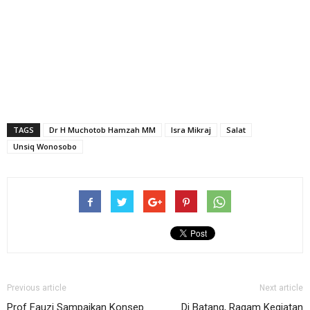
TAGS
Dr H Muchotob Hamzah MM
Isra Mikraj
Salat
Unsiq Wonosobo
Previous article
Next article
Prof Fauzi Sampaikan Konsep
Di Batang, Ragam Kegiatan