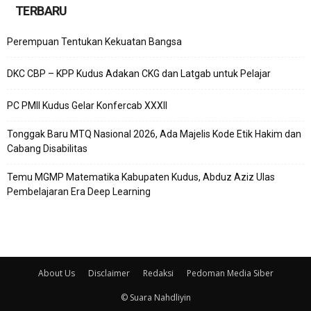
TERBARU
Perempuan Tentukan Kekuatan Bangsa
DKC CBP – KPP Kudus Adakan CKG dan Latgab untuk Pelajar
PC PMII Kudus Gelar Konfercab XXXII
Tonggak Baru MTQ Nasional 2026, Ada Majelis Kode Etik Hakim dan
Cabang Disabilitas
Temu MGMP Matematika Kabupaten Kudus, Abduz Aziz Ulas
Pembelajaran Era Deep Learning
About Us
Disclaimer
Redaksi
Pedoman Media Siber
© Suara Nahdliyin