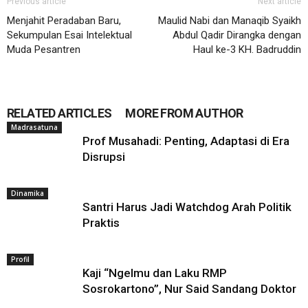
Previous article
Next article
Menjahit Peradaban Baru,
Maulid Nabi dan Manaqib Syaikh
Sekumpulan Esai Intelektual
Abdul Qadir Dirangka dengan
Muda Pesantren
Haul ke-3 KH. Badruddin
RELATED ARTICLES
MORE FROM AUTHOR
Madrasatuna
Prof Musahadi: Penting, Adaptasi di Era
Disrupsi
Dinamika
Santri Harus Jadi Watchdog Arah Politik
Praktis
Profil
Kaji “Ngelmu dan Laku RMP
Sosrokartono”, Nur Said Sandang Doktor