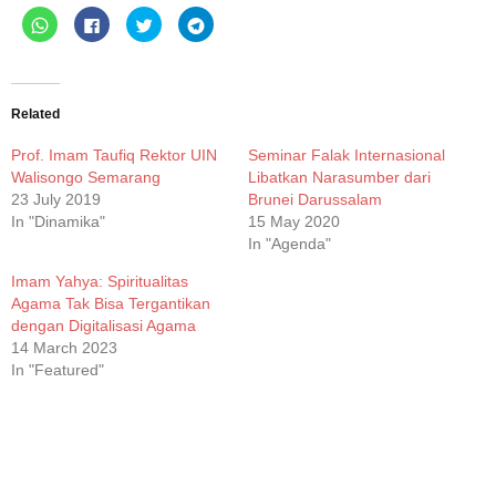
Click
Click
Click
Click
to
to
to
to
share
share
share
share
on
on
on
on
WhatsApp
Facebook
Twitter
Telegram
(Opens
(Opens
(Opens
(Opens
in
in
in
in
new
new
new
new
Related
window)
window)
window)
window)
Prof. Imam Taufiq Rektor UIN
Seminar Falak Internasional
Walisongo Semarang
Libatkan Narasumber dari
23 July 2019
Brunei Darussalam
In "Dinamika"
15 May 2020
In "Agenda"
Imam Yahya: Spiritualitas
Agama Tak Bisa Tergantikan
dengan Digitalisasi Agama
14 March 2023
In "Featured"