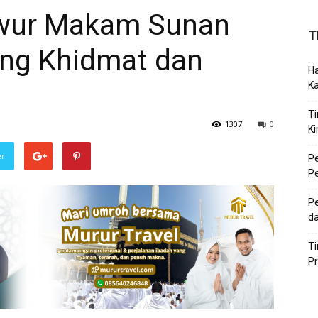
wur Makam Sunan
T
ng Khidmat dan
Ha
K
Ti
1307
0
Ki
er
P
P
Pe
da
T
P