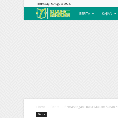
Thursday, 6 August 2026.
Suara
BERITA
KAJIAN
Nahdliyin
Home
Berita
Pemasangan Luwur Makam Sunan Ku
Berita