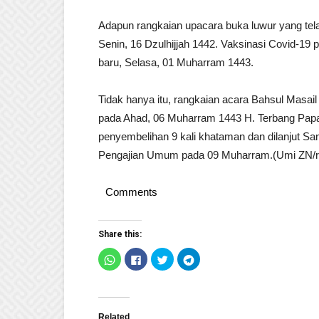
Adapun rangkaian upacara buka luwur yang tel
Senin, 16 Dzulhijjah 1442. Vaksinasi Covid-19 
baru, Selasa, 01 Muharram 1443.
Tidak hanya itu, rangkaian acara Bahsul Masail
pada Ahad, 06 Muharram 1443 H. Terbang Papa
penyembelihan 9 kali khataman dan dilanjut San
Pengajian Umum pada 09 Muharram.(Umi ZN/r
Comments
Share this:
Click
Click
Click
Click
to
to
to
to
share
share
share
share
on
on
on
on
WhatsApp
Facebook
Twitter
Telegram
(Opens
(Opens
(Opens
(Opens
in
in
in
in
new
new
new
new
Related