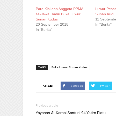
window)
window)
window)
window)
Para Kiai dan Anggota PPMA
Luwur Pesa
se-Jawa Hadiri Buka Luwur
Sunan Kudus
Sunan Kudus
11 Septemb
20 September 2018
In "Berita"
In "Berita"
TAGS
Buka Luwur Sunan Kudus
SHARE
Facebook
Twitter
Previous article
Yayasan Al-Kamal Santuni 94 Yatim Piatu