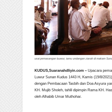
usai pemasangan luuwur, tamu undangan ziarah di makam Sun
KUDUS,Suaranahdliyin.com –
Upacara pemasa
Luwur Sunan Kudus 1443 H, Kamis (19/8/2021). 
dengan Pembacaan Tasbih dan Doa Asyura yang 
KH. Mujib Sholeh, tahlil dipimpin Rama KH. Hasa
oleh Alhabib Umar Muthohar.