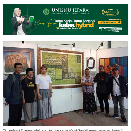
Tim redaksi Suaranahdliyin.com foto bersama Abdul Gani di arena pameran, kemarin