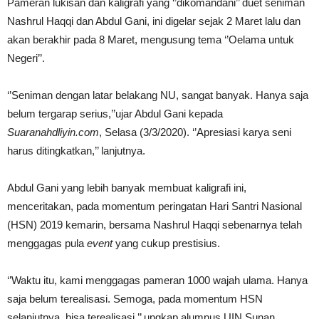
Pameran lukisan dan kaligrafi yang ‘’dikomandani’’ duet seniman
Nashrul Haqqi dan Abdul Gani, ini digelar sejak 2 Maret lalu dan
akan berakhir pada 8 Maret, mengusung tema ‘’Oelama untuk
Negeri’’.
‘’Seniman dengan latar belakang NU, sangat banyak. Hanya saja
belum tergarap serius,’’ujar Abdul Gani kepada
Suaranahdliyin.com
, Selasa (3/3/2020). ‘’Apresiasi karya seni
harus ditingkatkan,’’ lanjutnya.
Abdul Gani yang lebih banyak membuat kaligrafi ini,
menceritakan, pada momentum peringatan Hari Santri Nasional
(HSN) 2019 kemarin, bersama Nashrul Haqqi sebenarnya telah
menggagas pula
event
yang cukup prestisius.
‘’Waktu itu, kami menggagas pameran 1000 wajah ulama. Hanya
saja belum terealisasi. Semoga, pada momentum HSN
selanjutnya, bisa terealisasi,’’ ungkap alumnus UIN Sunan