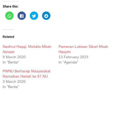
Share this:
Click
Click
Click
Click
to
to
to
to
share
share
share
share
on
on
on
on
WhatsApp
Facebook
Twitter
Telegram
(Opens
(Opens
(Opens
(Opens
in
in
in
in
new
new
new
new
Related
window)
window)
window)
window)
Nashrul Haqqi, Melukis Mbah
Pameran Lukisan Siluet Mbah
Asnawi
Hasyim
9 March 2020
13 February 2023
In "Berita"
In "Agenda"
PWNU Berharap Masyarakat
Ramaikan Harlah ke 97 NU
3 March 2020
In "Berita"