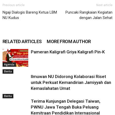
Previous article
Next article
Ngaji Dialogis Bareng Ketua LBM
Puncaki Rangkaian Kegiatan
NU Kudus
dengan Jalan Sehat
RELATED ARTICLES
MORE FROM AUTHOR
Pameran Kaligrafi Griya Kaligrafi Pin-K
Agenda
Berita
Ilmuwan NU Didorong Kolaborasi Riset
untuk Perkuat Kemandirian Jamiyyah dan
Kemaslahatan Umat
Berita
‎Terima Kunjungan Delegasi Taiwan,
PWNU Jawa Tengah Buka Peluang
Kemitraan Pendidikan Internasional ‎