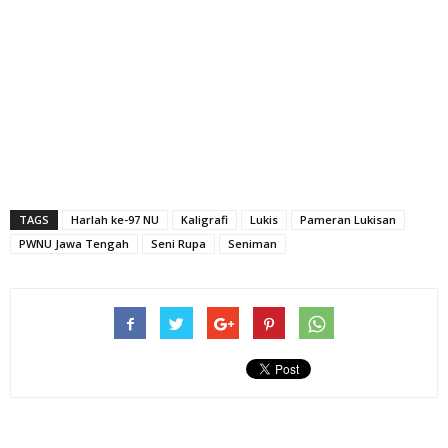
TAGS
Harlah ke-97 NU
Kaligrafi
Lukis
Pameran Lukisan
PWNU Jawa Tengah
Seni Rupa
Seniman