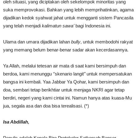
oleh situasi, yang diciptakan oleh sekelompok minoritas yang
suka memprovokasi. Bahkan yang lebih memprihatinkan, agama
dijadikan kedok syahwat jahat untuk mengganti sistem Pancasila
yang telah menjadi
kalimatun sawa’
bagi Indonesia ini.
Ulama dan umara dijadikan lahan
bully
, untuk membodohi rakyat
yang memang belum benar-benar sadar akan kecerdasannya.
Ya Allah, melalui tetesan air mata di saat kami bersimpuh dan
berdoa, kami menunggu ‘’skenario langit’’ untuk mempersatukan
bangsa ini kembali. Yaa Jabbar Ya Qohar, kami bersimpuh dan
doa, sembari tetap berikhtiar untuk menjaga NKRI agar tetap
berdiri, negeri yang kami cintai ini. Namun hanya atas kuasa-Mu
jua, segala asa dan doa bisa terealisasi. (*)
Isa Abdillah,
Penulis adalah Kepala Biro Protokoler Satkorcab Banser