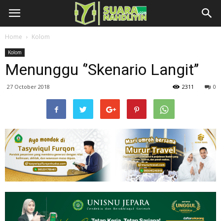
Home
Kolom
Kolom
Menunggu ‘’Skenario Langit’’
27 October 2018
2311
0