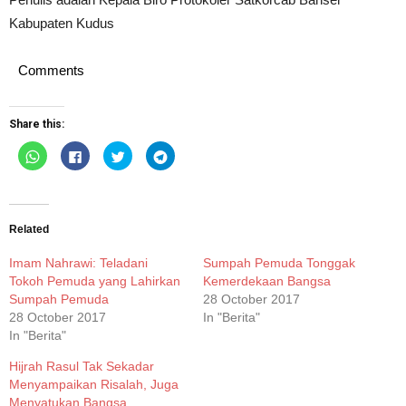
Kabupaten Kudus
Comments
Share this:
Click
Click
Click
Click
to
to
to
to
share
share
share
share
on
on
on
on
WhatsApp
Facebook
Twitter
Telegram
(Opens
(Opens
(Opens
(Opens
in
in
in
in
new
new
new
new
Related
window)
window)
window)
window)
Imam Nahrawi: Teladani
Sumpah Pemuda Tonggak
Tokoh Pemuda yang Lahirkan
Kemerdekaan Bangsa
Sumpah Pemuda
28 October 2017
28 October 2017
In "Berita"
In "Berita"
Hijrah Rasul Tak Sekadar
Menyampaikan Risalah, Juga
Menyatukan Bangsa