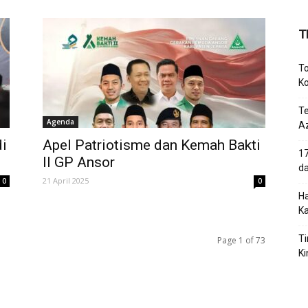
T
To
Ko
T
Agenda
Az
di
Apel Patriotisme dan Kemah Bakti
17
II GP Ansor
d
21 April 2025
0
0
Ha
K
Ti
Page 1 of 73
Ki