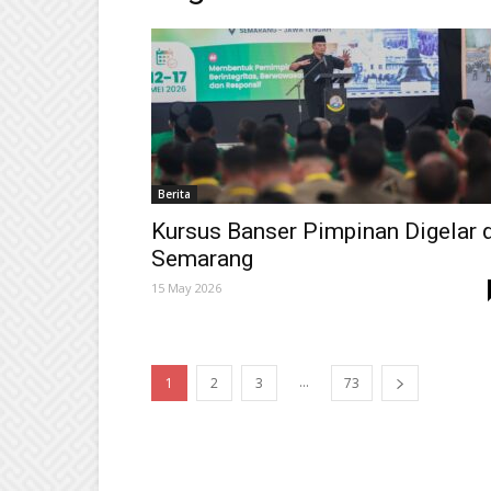
Berita
Kursus Banser Pimpinan Digelar 
Semarang
15 May 2026
...
1
2
3
73