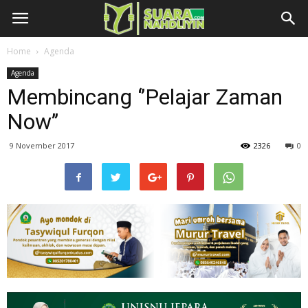
Home
Agenda
Agenda
Membincang ‘’Pelajar Zaman
Now’’
9 November 2017
2326
0