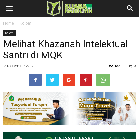
Home
Kolom
Kolom
Melihat Khazanah Intelektual
Santri di MQK
2 December 2017
1821
0