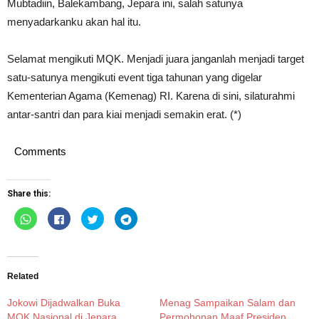
Mubtadiin, Balekambang, Jepara ini, salah satunya
menyadarkanku akan hal itu.
Selamat mengikuti MQK. Menjadi juara janganlah menjadi target
satu-satunya mengikuti event tiga tahunan yang digelar
Kementerian Agama (Kemenag) RI. Karena di sini, silaturahmi
antar-santri dan para kiai menjadi semakin erat. (*)
Comments
Share this:
Click
Click
Click
Click
to
to
to
to
share
share
share
share
on
on
on
on
WhatsApp
Facebook
Twitter
Telegram
(Opens
(Opens
(Opens
(Opens
in
in
in
in
new
new
new
new
Related
window)
window)
window)
window)
Jokowi Dijadwalkan Buka
Menag Sampaikan Salam dan
MQK Nasional di Jepara
Permohonan Maaf Presiden