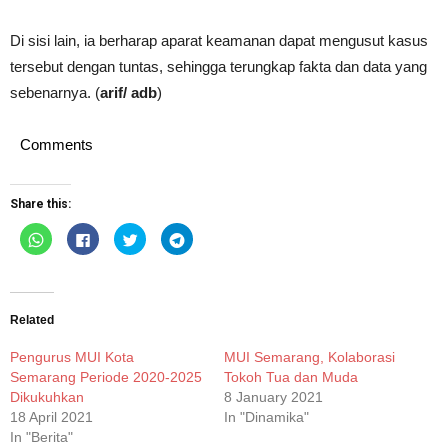
Di sisi lain, ia berharap aparat keamanan dapat mengusut kasus
tersebut dengan tuntas, sehingga terungkap fakta dan data yang
sebenarnya. (
arif/ adb
)
Comments
Share this:
Click
Click
Click
Click
to
to
to
to
share
share
share
share
on
on
on
on
WhatsApp
Facebook
Twitter
Telegram
(Opens
(Opens
(Opens
(Opens
in
in
in
in
new
new
new
new
Related
window)
window)
window)
window)
Pengurus MUI Kota
MUI Semarang, Kolaborasi
Semarang Periode 2020-2025
Tokoh Tua dan Muda
Dikukuhkan
8 January 2021
18 April 2021
In "Dinamika"
In "Berita"