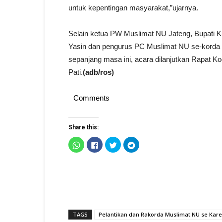
untuk kepentingan masyarakat,”ujarnya.
Selain ketua PW Muslimat NU Jateng, Bupati K
Yasin dan pengurus PC Muslimat NU se-korda P
sepanjang masa ini, acara dilanjutkan Rapat 
Pati.
(adb/ros)
Comments
Share this:
Click
Click
Click
Click
to
to
to
to
share
share
share
share
on
on
on
on
WhatsApp
Facebook
Twitter
Telegram
(Opens
(Opens
(Opens
(Opens
in
in
in
in
new
new
new
new
window)
window)
window)
window)
TAGS
Pelantikan dan Rakorda Muslimat NU se Kare