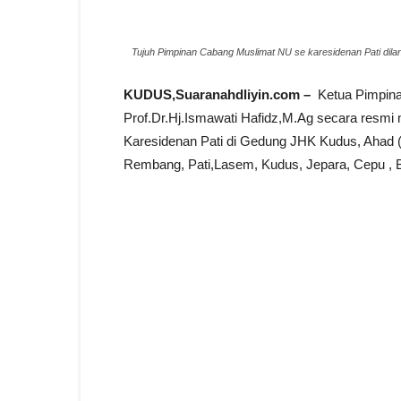
Tujuh Pimpinan Cabang Muslimat NU se karesidenan Pati dila
KUDUS,Suaranahdliyin.com –
Ketua Pimpina
Prof.Dr.Hj.Ismawati Hafidz,M.Ag secara resmi
Karesidenan Pati di Gedung JHK Kudus, Ahad (31
Rembang, Pati,Lasem, Kudus, Jepara, Cepu , B