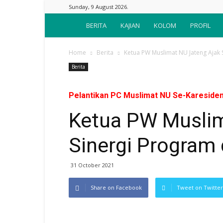
Sunday, 9 August 2026.
Suara
BERITA
KAJIAN
KOLOM
PROFIL
Nahdliyin
Home
Berita
Ketua PW Muslimat NU Jateng Ajak
Berita
Pelantikan PC Muslimat NU Se-Karesiden
Ketua PW Muslim
Sinergi Progra
31 October 2021
Share on Facebook
Tweet on Twitter