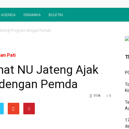
AGENDA
DINAMIKA
BULETIN
 Sinergi Program dengan Pemda
an Pati
T
at NU Jateng Ajak
PC
m dengan Pemda
To
Ko
1174
0
T
Az
17
d