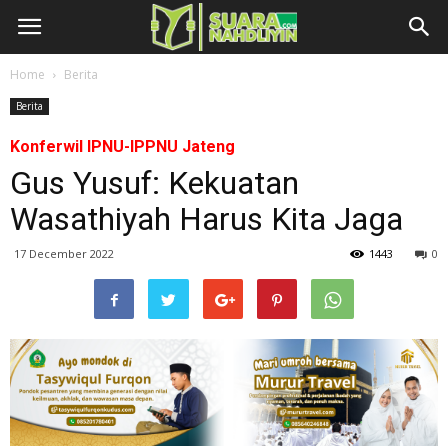
Home
Berita
Berita
Konferwil IPNU-IPPNU Jateng
Gus Yusuf: Kekuatan
Wasathiyah Harus Kita Jaga
17 December 2022
1443
0