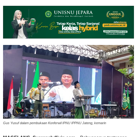
Gus Yusuf dalam pembukaan Konferwil IPNU IPPNU Jateng, kemarin