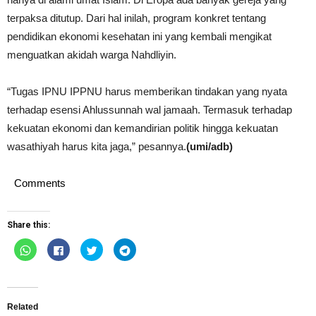
terpaksa ditutup. Dari hal inilah, program konkret tentang
pendidikan ekonomi kesehatan ini yang kembali mengikat
menguatkan akidah warga Nahdliyin.
“Tugas IPNU IPPNU harus memberikan tindakan yang nyata
terhadap esensi Ahlussunnah wal jamaah. Termasuk terhadap
kekuatan ekonomi dan kemandirian politik hingga kekuatan
wasathiyah harus kita jaga,” pesannya.
(umi/adb)
Comments
Share this:
Click
Click
Click
Click
to
to
to
to
share
share
share
share
on
on
on
on
WhatsApp
Facebook
Twitter
Telegram
(Opens
(Opens
(Opens
(Opens
in
in
in
in
new
new
new
new
Related
window)
window)
window)
window)