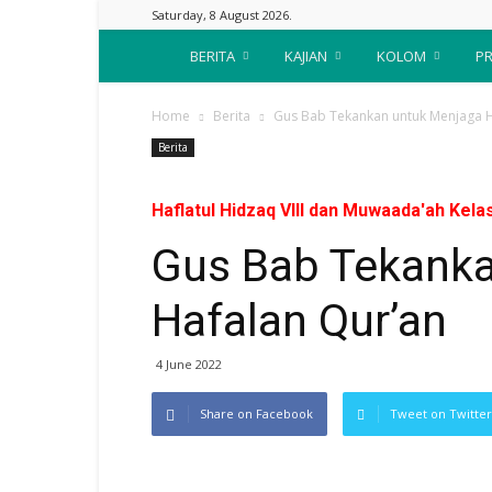
Saturday, 8 August 2026.
Suara
BERITA
KAJIAN
KOLOM
PR
Nahdliyin
Home
Berita
Gus Bab Tekankan untuk Menjaga H
Berita
Haflatul Hidzaq VIII dan Muwaada'ah Kela
Gus Bab Tekanka
Hafalan Qur’an
4 June 2022
Share on Facebook
Tweet on Twitter