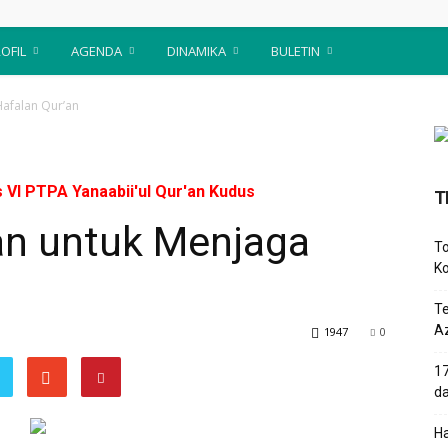
OFIL
AGENDA
DINAMIKA
BULETIN
afalan Qur’an
s VI PTPA Yanaabii'ul Qur'an Kudus
T
n untuk Menjaga
To
Ko
T
Az
1947
0
17
d
Ha