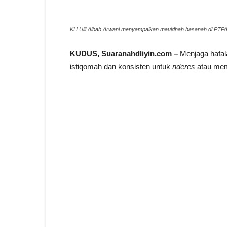
KH.Ulil Albab Arwani menyampaikan mauidhah hasanah di PTP
KUDUS, Suaranahdliyin.com –
Menjaga hafal
istiqomah dan konsisten untuk
nderes
atau memb