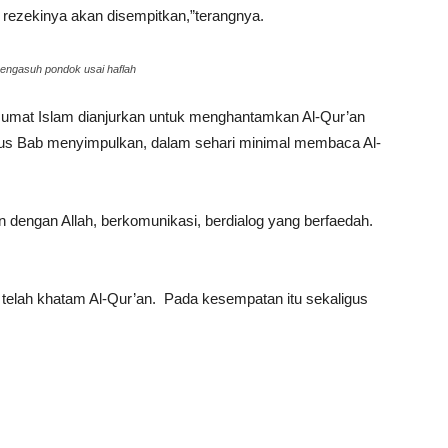
 rezekinya akan disempitkan,”terangnya.
engasuh pondok usai haflah
ma, umat Islam dianjurkan untuk menghantamkan Al-Qur’an
Gus Bab menyimpulkan, dalam sehari minimal membaca Al-
n dengan Allah, berkomunikasi, berdialog yang berfaedah.
z telah khatam Al-Qur’an. Pada kesempatan itu sekaligus