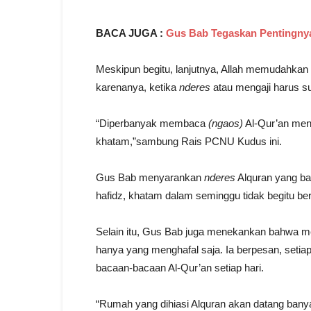
BACA JUGA :
Gus Bab Tegaskan Pentingnya
Meskipun begitu, lanjutnya, Allah memudahkan
karenanya, ketika
nderes
atau mengaji harus 
“Diperbanyak membaca
(ngaos)
Al-Qur’an men
khatam,”sambung Rais PCNU Kudus ini.
Gus Bab menyarankan
nderes
Alquran yang bai
hafidz, khatam dalam seminggu tidak begitu ber
Selain itu, Gus Bab juga menekankan bahwa me
hanya yang menghafal saja. Ia berpesan, setia
bacaan-bacaan Al-Qur’an setiap hari.
“Rumah yang dihiasi Alquran akan datang bany