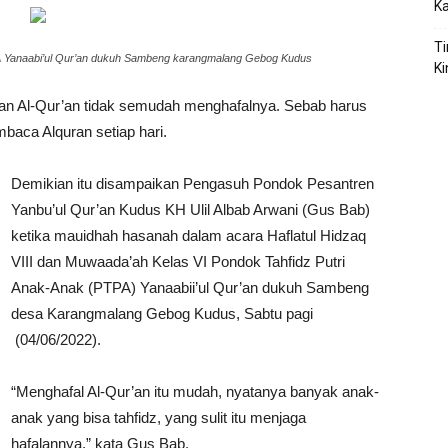
K
Ti
A Yanaabi’ul Qur’an dukuh Sambeng karangmalang Gebog Kudus
Ki
an Al-Qur’an tidak semudah menghafalnya. Sebab harus
aca Alquran setiap hari.
Demikian itu disampaikan Pengasuh Pondok Pesantren
Yanbu’ul Qur’an Kudus KH Ulil Albab Arwani (Gus Bab)
ketika mauidhah hasanah dalam acara Haflatul Hidzaq
VIII dan Muwaada’ah Kelas VI Pondok Tahfidz Putri
Anak-Anak (PTPA) Yanaabii’ul Qur’an dukuh Sambeng
desa Karangmalang Gebog Kudus, Sabtu pagi
(04/06/2022).
“Menghafal Al-Qur’an itu mudah, nyatanya banyak anak-
anak yang bisa tahfidz, yang sulit itu menjaga
hafalannya,” kata Gus Bab.