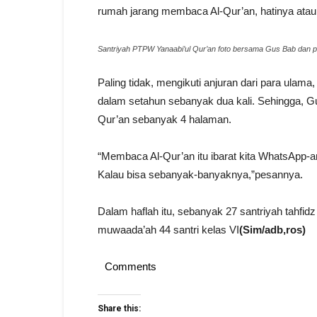
rumah jarang membaca Al-Qur’an, hatinya atau
Santriyah PTPW Yanaabi’ul Qur’an foto bersama Gus Bab dan p
Paling tidak, mengikuti anjuran dari para ula
dalam setahun sebanyak dua kali. Sehingga, 
Qur’an sebanyak 4 halaman.
“Membaca Al-Qur’an itu ibarat kita WhatsApp-a
Kalau bisa sebanyak-banyaknya,”pesannya.
Dalam haflah itu, sebanyak 27 santriyah tahfid
muwaada’ah 44 santri kelas VI
(Sim/adb,ros)
Comments
Share this: