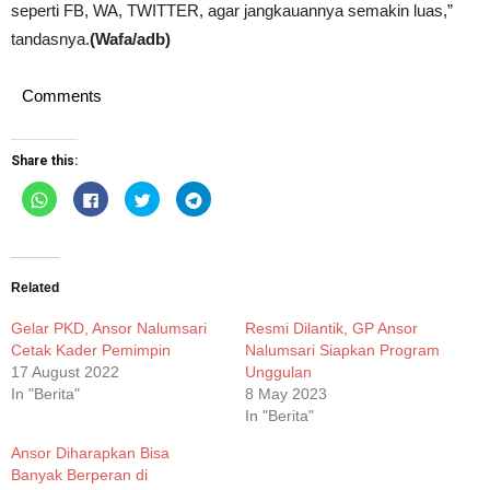
seperti FB, WA, TWITTER, agar jangkauannya semakin luas,”
tandasnya.
(Wafa/adb)
Comments
Share this:
Click
Click
Click
Click
to
to
to
to
share
share
share
share
on
on
on
on
WhatsApp
Facebook
Twitter
Telegram
(Opens
(Opens
(Opens
(Opens
in
in
in
in
new
new
new
new
Related
window)
window)
window)
window)
Gelar PKD, Ansor Nalumsari
Resmi Dilantik, GP Ansor
Cetak Kader Pemimpin
Nalumsari Siapkan Program
17 August 2022
Unggulan
In "Berita"
8 May 2023
In "Berita"
Ansor Diharapkan Bisa
Banyak Berperan di