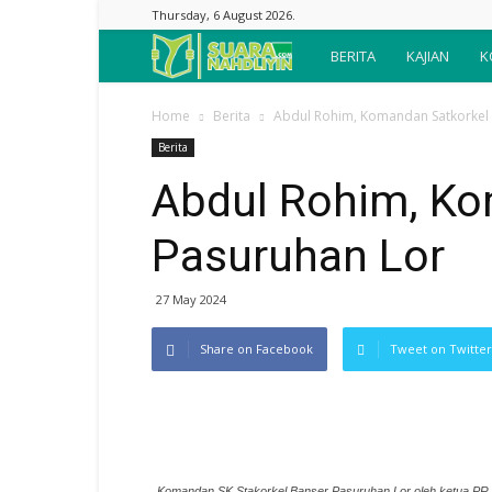
Thursday, 6 August 2026.
Suara
BERITA
KAJIAN
K
Nahdliyin
Home
Berita
Abdul Rohim, Komandan Satkorkel
Berita
Abdul Rohim, Ko
Pasuruhan Lor
27 May 2024
Share on Facebook
Tweet on Twitter
Komandan SK Stakorkel Banser Pasuruhan Lor oleh ketua PR 