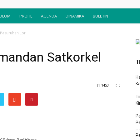
OLOM
PROFIL
AGENDA
DINAMIKA
BULETIN
 Pasuruhan Lor
mandan Satkorkel
T
Ha
K
1453
0
Ti
Ki
P
P
Pe
GP Ansor, Ragil Hidayat