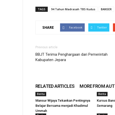
TAGS
94 Tahun Madrasah TBS Kudus
BANSER
SHARE
Facebook
Twitter
Previous article
BBJT Terima Penghargaan dari Pemerintah
Kabupaten Jepara
RELATED ARTICLES
MORE FROM AU
Berita
Berita
Mansur Wijaya Tekankan Pentingnya
Kursus Bans
Belajar Bersama menjadi Khadimul
Semarang
Ummah