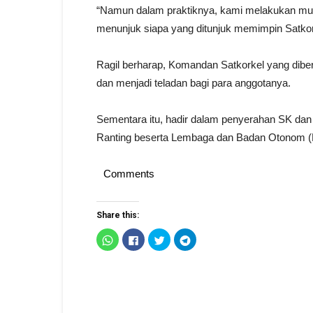
“Namun dalam praktiknya, kami melakukan mu
menunjuk siapa yang ditunjuk memimpin Satkor
Ragil berharap, Komandan Satkorkel yang dibe
dan menjadi teladan bagi para anggotanya.
Sementara itu, hadir dalam penyerahan SK dan
Ranting beserta Lembaga dan Badan Otonom (
Comments
Share this:
Click
Click
Click
Click
to
to
to
to
share
share
share
share
on
on
on
on
WhatsApp
Facebook
Twitter
Telegram
(Opens
(Opens
(Opens
(Opens
in
in
in
in
new
new
new
new
window)
window)
window)
window)