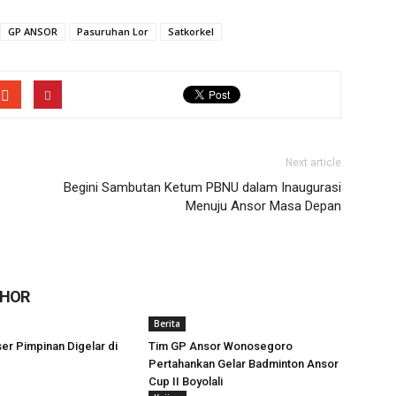
GP ANSOR
Pasuruhan Lor
Satkorkel
Next article
Begini Sambutan Ketum PBNU dalam Inaugurasi
Menuju Ansor Masa Depan
THOR
Berita
er Pimpinan Digelar di
Tim GP Ansor Wonosegoro
Pertahankan Gelar Badminton Ansor
Cup II Boyolali