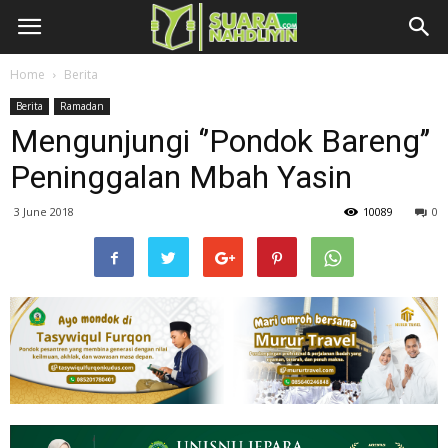
Home
Berita
Berita
Ramadan
Mengunjungi ‘’Pondok Bareng’’
Peninggalan Mbah Yasin
3 June 2018
10089
0