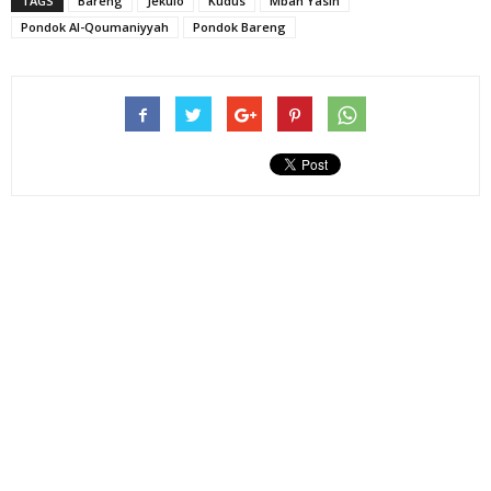
TAGS
Bareng
Jekulo
Kudus
Mbah Yasin
Pondok Al-Qoumaniyyah
Pondok Bareng