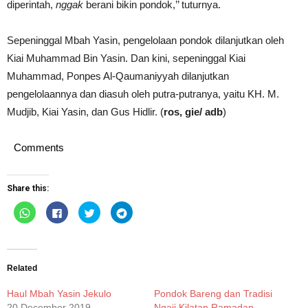
diperintah,
nggak
berani bikin pondok,’’ tuturnya.
Sepeninggal Mbah Yasin, pengelolaan pondok dilanjutkan oleh
Kiai Muhammad Bin Yasin. Dan kini, sepeninggal Kiai
Muhammad, Ponpes Al-Qaumaniyyah dilanjutkan
pengelolaannya dan diasuh oleh putra-putranya, yaitu KH. M.
Mudjib, Kiai Yasin, dan Gus Hidlir. (
ros, gie/ adb
)
Comments
Share this:
Click
Click
Click
Click
to
to
to
to
share
share
share
share
on
on
on
on
WhatsApp
Facebook
Twitter
Telegram
(Opens
(Opens
(Opens
(Opens
in
in
in
in
new
new
new
new
Related
window)
window)
window)
window)
Haul Mbah Yasin Jekulo
Pondok Bareng dan Tradisi
20 December 2019
Ngaji Kilatan Ramadan