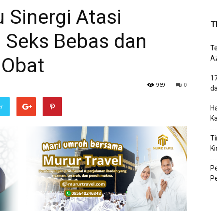
 Sinergi Atasi
T
 Seks Bebas dan
T
 Obat
Az
17
969
0
d
er
Ha
K
Ti
Ki
P
P