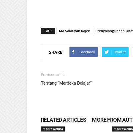
TAGS
MA Salafiyah Kajen
Penyalahgunaan Oba
SHARE
Facebook
Twitter
Previous article
Tentang “Merdeka Belajar”
RELATED ARTICLES
MORE FROM AU
Madrasatuna
Madrasatun