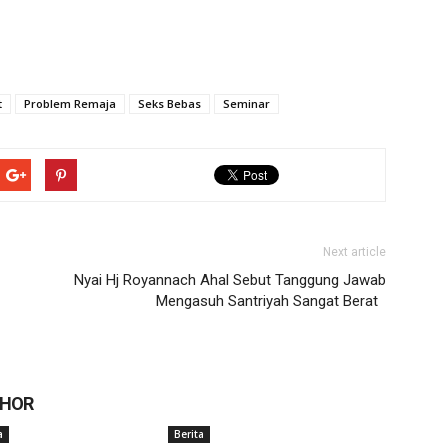
t
Problem Remaja
Seks Bebas
Seminar
Next article
Nyai Hj Royannach Ahal Sebut Tanggung Jawab
Mengasuh Santriyah Sangat Berat
THOR
a
Berita