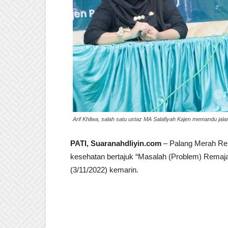
Arif Khilwa, salah satu ustaz MA Salafiyah Kajen memandu jal
PATI, Suaranahdliyin.com
– Palang Merah Rem
kesehatan bertajuk “Masalah (Problem) Rema
(3/11/2022) kemarin.