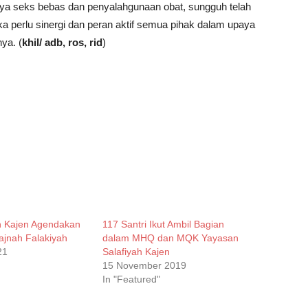
a seks bebas dan penyalahgunaan obat, sungguh telah
 perlu sinergi dan peran aktif semua pihak dalam upaya
ya. (
khil/ adb, ros, rid
)
h Kajen Agendakan
117 Santri Ikut Ambil Bagian
ajnah Falakiyah
dalam MHQ dan MQK Yayasan
21
Salafiyah Kajen
15 November 2019
In "Featured"