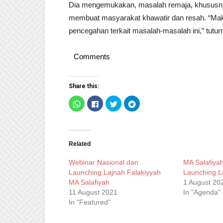
Dia mengemukakan, masalah remaja, khususny
membuat masyarakat khawatir dan resah. “Maka
pencegahan terkait masalah-masalah ini,” tuturn
Comments
Share this:
Click
Click
Click
Click
to
to
to
to
share
share
share
share
on
on
on
on
WhatsApp
Facebook
Twitter
Telegram
(Opens
(Opens
(Opens
(Opens
in
in
in
in
new
new
new
new
Related
window)
window)
window)
window)
Webinar Nasional dan
MA Salafiya
Launching Lajnah Falakiyyah
Launching L
MA Salafiyah
1 August 20
11 August 2021
In "Agenda"
In "Featured"