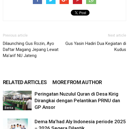
Previous article
Next article
Dilaunching Gus Rozin, Ayo
Gus Yasin Hadiri Dua Kegiatan di
Daftar Magang Jepang Lewat
Kudus
Ma’arif NU Jateng
RELATED ARTICLES
MORE FROM AUTHOR
Peringatan Nuzulul Quran di Desa Kirig
Dirangkai dengan Pelantikan PRNU dan
GP Ansor
Berita
Dema Ma’had Aly Indonesia periode 2025
– 2026 Segera Dilantik