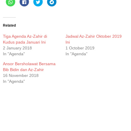
Click
Click
Click
Click
to
to
to
to
share
share
share
share
on
on
on
on
WhatsApp
Facebook
Twitter
Telegram
(Opens
(Opens
(Opens
(Opens
in
in
in
in
new
new
new
new
Related
window)
window)
window)
window)
Tiga Agenda Az-Zahir di
Jadwal Az-Zahir Oktober 2019
Kudus pada Januari Ini
Ini
2 January 2018
1 October 2019
In "Agenda"
In "Agenda"
Ansor Bersholawat Bersama
Bib Bidin dan Az-Zahir
16 November 2018
In "Agenda"