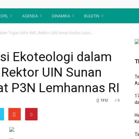
OFIL
AGENDA
DINAMIKA
BULETIN
alam Tugas Akhir KKP, Rektor UIN Sunan Kudus Lulus...
si Ekoteologi dalam
T
 Rektor UIN Sunan
T
lat P3N Lemhannas RI
Az
17
1312
0
d
Ha
K
Ti