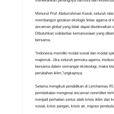
menekankan pentingnya harmoni dan keseimb
Menurut Prof. Abdurrohman Kasdi, seluruh nilai
membangun gerakan ekologis lintas agama di I
ancaman global yang tidak dapat diselesaikan s
Dibutuhkan solidaritas kemanusiaan yang diban
bersama.
“Indonesia memiliki modal sosial dan modal spi
majemuk. Jika seluruh pemuka agama, institus
bersama dalam semangat ekoteologi, maka kit
perubahan iklim,”ungkapnya.
Selama mengikuti pendidikan di Lemhannas RI,
pembekalan mengenai ancaman nonmiliter terh
menjadi perhatian serius ialah krisis iklim dan
sosial, krisis pangan, krisis air, migrasi pendu