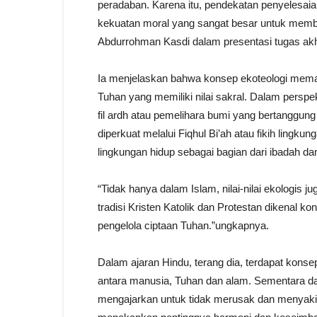
peradaban. Karena itu, pendekatan penyelesaia
kekuatan moral yang sangat besar untuk memba
Abdurrohman Kasdi dalam presentasi tugas akh
Ia menjelaskan bahwa konsep ekoteologi mema
Tuhan yang memiliki nilai sakral. Dalam perspek
fil ardh atau pemelihara bumi yang bertanggu
diperkuat melalui Fiqhul Bi’ah atau fikih ling
lingkungan hidup sebagai bagian dari ibadah dan
“Tidak hanya dalam Islam, nilai-nilai ekologis 
tradisi Kristen Katolik dan Protestan dikenal 
pengelola ciptaan Tuhan.”ungkapnya.
Dalam ajaran Hindu, terang dia, terdapat kon
antara manusia, Tuhan dan alam. Sementara da
mengajarkan untuk tidak merusak dan menyaki