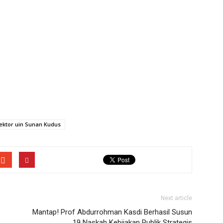
ektor uin Sunan Kudus
Next article
Mantap! Prof Abdurrohman Kasdi Berhasil Susun
19 Naskah Kebijakan Publik Strategis