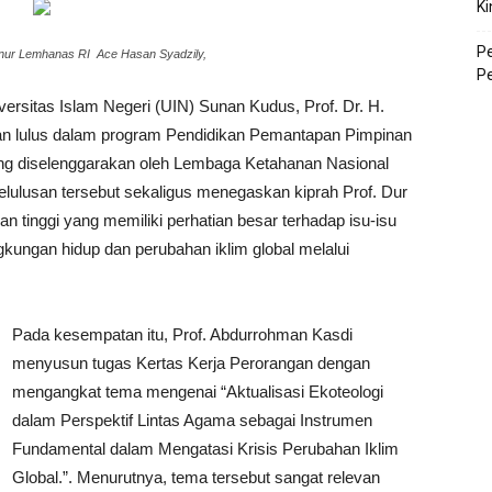
Ki
P
rnur Lemhanas RI Ace Hasan Syadzily,
P
ersitas Islam Negeri (UIN) Sunan Kudus, Prof. Dr. H.
kan lulus dalam program Pendidikan Pemantapan Pimpinan
ng diselenggarakan oleh Lembaga Ketahanan Nasional
Kelulusan tersebut sekaligus menegaskan kiprah Prof. Dur
 tinggi yang memiliki perhatian besar terhadap isu-isu
gkungan hidup dan perubahan iklim global melalui
Pada kesempatan itu, Prof. Abdurrohman Kasdi
menyusun tugas Kertas Kerja Perorangan dengan
mengangkat tema mengenai “Aktualisasi Ekoteologi
dalam Perspektif Lintas Agama sebagai Instrumen
Fundamental dalam Mengatasi Krisis Perubahan Iklim
Global.”. Menurutnya, tema tersebut sangat relevan