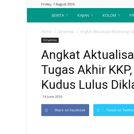
Friday, 7 August 2026.
Suara
BERITA
KAJIAN
KOLOM
PR
Nahdliyin
Home
Dinamika
Angkat Aktualisasi Ekoteologi d
Dinamika
Angkat Aktualisa
Tugas Akhir KKP,
Kudus Lulus Dik
14 June 2026
Share on Facebook
Tweet on Twitter