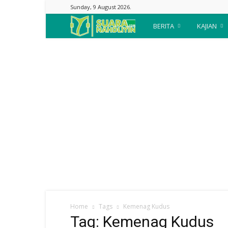
Sunday, 9 August 2026.
Suara
BERITA
KAJIAN
Nahdliyin
Home
Tags
Kemenag Kudus
Tag: Kemenag Kudus