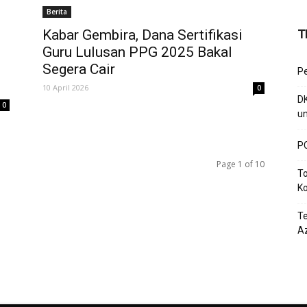
Berita
Kabar Gembira, Dana Sertifikasi
T
Guru Lulusan PPG 2025 Bakal
Segera Cair
P
10 April 2026
0
D
0
un
PC
Page 1 of 10
To
Ko
T
Az