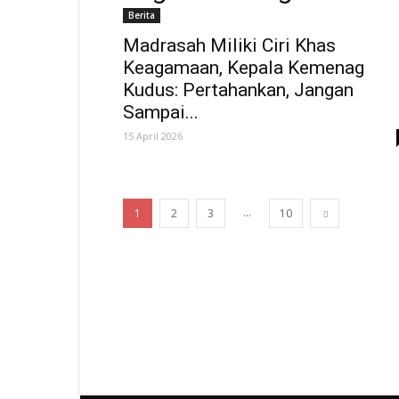
Berita
Madrasah Miliki Ciri Khas
Keagamaan, Kepala Kemenag
Kudus: Pertahankan, Jangan
Sampai...
15 April 2026
...
1
2
3
10