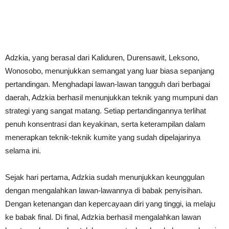
Adzkia, yang berasal dari Kaliduren, Durensawit, Leksono,
Wonosobo, menunjukkan semangat yang luar biasa sepanjang
pertandingan. Menghadapi lawan-lawan tangguh dari berbagai
daerah, Adzkia berhasil menunjukkan teknik yang mumpuni dan
strategi yang sangat matang. Setiap pertandingannya terlihat
penuh konsentrasi dan keyakinan, serta keterampilan dalam
menerapkan teknik-teknik kumite yang sudah dipelajarinya
selama ini.
Sejak hari pertama, Adzkia sudah menunjukkan keunggulan
dengan mengalahkan lawan-lawannya di babak penyisihan.
Dengan ketenangan dan kepercayaan diri yang tinggi, ia melaju
ke babak final. Di final, Adzkia berhasil mengalahkan lawan