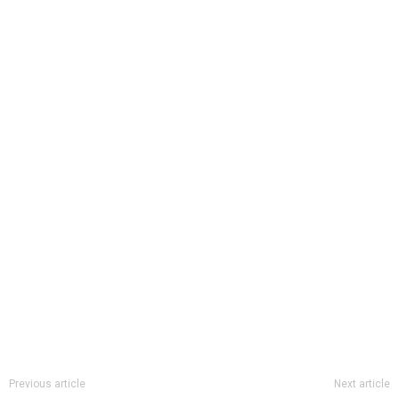
Previous article
Next article