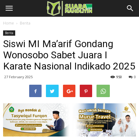
Home
Berita
Berita
Siswi MI Ma’arif Gondang
Wonosobo Sabet Juara I
Karate Nasional Indikado 2025
27 February 2025
950
0