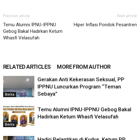
Previous article
Next article
Temu Alumni IPNU-IPPNU
Hiper Inflasi Pondok Pesantren
Gebog Bakal Hadirkan Ketum
Whasfi Velasufah
RELATED ARTICLES
MORE FROM AUTHOR
Gerakan Anti Kekerasan Seksual, PP
IPPNU Luncurkan Program “Teman
Sebaya”
Berita
Temu Alumni IPNU-IPPNU Gebog Bakal
Hadirkan Ketum Whasfi Velasufah
Berita
Hadiri Pelantikan di Kudus, Ketum PP