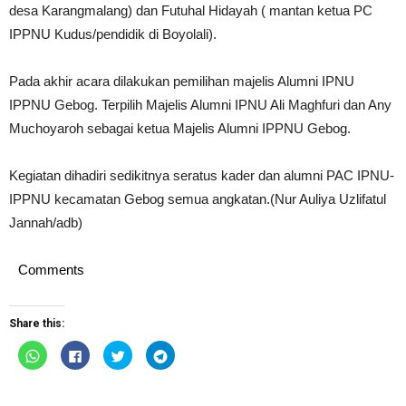
desa Karangmalang) dan Futuhal Hidayah ( mantan ketua PC
IPPNU Kudus/pendidik di Boyolali).
Pada akhir acara dilakukan pemilihan majelis Alumni IPNU
IPPNU Gebog. Terpilih Majelis Alumni IPNU Ali Maghfuri dan Any
Muchoyaroh sebagai ketua Majelis Alumni IPPNU Gebog.
Kegiatan dihadiri sedikitnya seratus kader dan alumni PAC IPNU-
IPPNU kecamatan Gebog semua angkatan.(Nur Auliya Uzlifatul
Jannah/adb)
Comments
Share this:
Click
Click
Click
Click
to
to
to
to
share
share
share
share
on
on
on
on
WhatsApp
Facebook
Twitter
Telegram