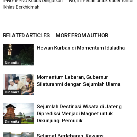
IPNU-IPPNU Kudus Diingatkan
NU, Ini Pesan untuk Kader Ansor
Ikhlas Berkhidmah
RELATED ARTICLES
MORE FROM AUTHOR
Hewan Kurban di Momentum Iduladha
Dinamika
Momentum Lebaran, Gubernur
Silaturahmi dengan Sejumlah Ulama
Dinamika
Sejumlah Destinasi Wisata di Jateng
Diprediksi Menjadi Magnet untuk
Dikunjungi Pemudik
Dinamika
Selamat Berlebaran, Kawans