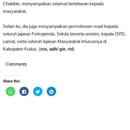
Chabibie, menyampaikan selamat berlebaran kepada
masyarakat.
Selain itu, dia juga menyampaikan permohonan maaf kepada
seluruh jajaran Forkopimda, Sekda beserta asisten, kepala OPD,
camat, serta seluruh lapisan Masyarakat khususnya di
Kabupaten Kudus. (
ros, adb/ gie, rid
)
Comments
Share this:
Click
Click
Click
Click
to
to
to
to
share
share
share
share
on
on
on
on
WhatsApp
Facebook
Twitter
Telegram
(Opens
(Opens
(Opens
(Opens
in
in
in
in
new
new
new
new
window)
window)
window)
window)