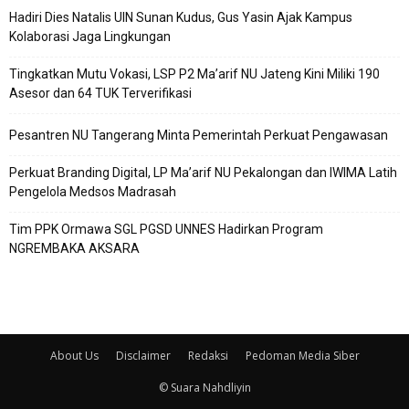
Hadiri Dies Natalis UIN Sunan Kudus, Gus Yasin Ajak Kampus
Kolaborasi Jaga Lingkungan
Tingkatkan Mutu Vokasi, LSP P2 Ma’arif NU Jateng Kini Miliki 190
Asesor dan 64 TUK Terverifikasi
Pesantren NU Tangerang Minta Pemerintah Perkuat Pengawasan
Perkuat Branding Digital, LP Ma’arif NU Pekalongan dan IWIMA Latih
Pengelola Medsos Madrasah
Tim PPK Ormawa SGL PGSD UNNES Hadirkan Program
NGREMBAKA AKSARA
About Us
Disclaimer
Redaksi
Pedoman Media Siber
© Suara Nahdliyin