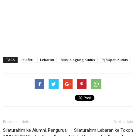
TAGS
Idulfitri
Lebaran
Masjid agung Kudus
Pj BUpati Kudus
Previous article
Next article
Silaturahim ke Alumni, Pengurus
Silaturahim Lebaran ke Tokoh