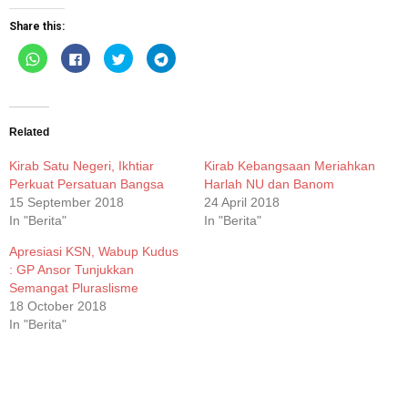
Share this:
Click
Click
Click
Click
to
to
to
to
share
share
share
share
on
on
on
on
WhatsApp
Facebook
Twitter
Telegram
(Opens
(Opens
(Opens
(Opens
in
in
in
in
new
new
new
new
Related
window)
window)
window)
window)
Kirab Satu Negeri, Ikhtiar
Kirab Kebangsaan Meriahkan
Perkuat Persatuan Bangsa
Harlah NU dan Banom
15 September 2018
24 April 2018
In "Berita"
In "Berita"
Apresiasi KSN, Wabup Kudus
: GP Ansor Tunjukkan
Semangat Pluraslisme
18 October 2018
In "Berita"