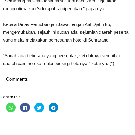
“Semarang rata-rata lebih ramai, tapi nanti kami juga akan
mengoptimalkan Solo apabila diperlukan,” paparnya.
Kepala Dinas Perhubungan Jawa Tengah Arif Djatmiko,
mengemukakan, sejauh ini sudah ada sejumlah daerah peserta
yang mulai melakukan pemesanan hotel di Semarang.
“Sudah ada beberapa yang berkontak, setidaknya sembilan
daerah dan mereka mulai booking hotelnya,” katanya. (*)
Comments
Share this:
Click
Click
Click
Click
to
to
to
to
share
share
share
share
on
on
on
on
WhatsApp
Facebook
Twitter
Telegram
(Opens
(Opens
(Opens
(Opens
in
in
in
in
new
new
new
new