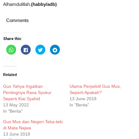
Alhamdulillah.
(habby/adb)
Comments
Share this:
Click
Click
Click
Click
to
to
to
to
share
share
share
share
on
on
on
on
WhatsApp
Facebook
Twitter
Telegram
(Opens
(Opens
(Opens
(Opens
in
in
in
in
new
new
new
new
Related
window)
window)
window)
window)
Gus Yahya Ingatkan
Ulama Perpektif Gus Mus,
Pentingnya Rasa Syukur
Seperti Apakah?
Seperti Kiai Syahid
13 June 2018
13 May 2022
In "Berita"
In "Berita"
Gus Mus dan Negeri Teka-teki
di Mata Najwa
13 June 2018