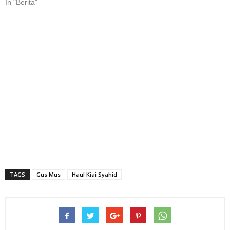
In "Berita"
TAGS
Gus Mus
Haul Kiai Syahid