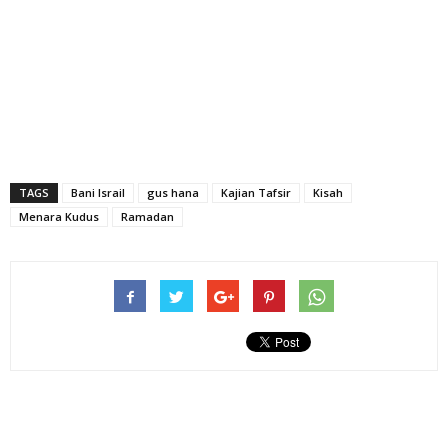
TAGS
Bani Israil
gus hana
Kajian Tafsir
Kisah
Menara Kudus
Ramadan