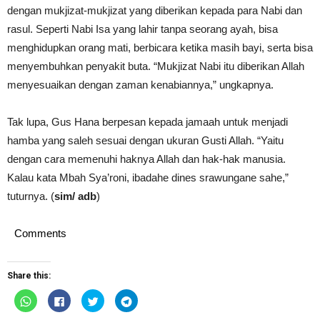
dengan mukjizat-mukjizat yang diberikan kepada para Nabi dan
rasul. Seperti Nabi Isa yang lahir tanpa seorang ayah, bisa
menghidupkan orang mati, berbicara ketika masih bayi, serta bisa
menyembuhkan penyakit buta. “Mukjizat Nabi itu diberikan Allah
menyesuaikan dengan zaman kenabiannya,” ungkapnya.
Tak lupa, Gus Hana berpesan kepada jamaah untuk menjadi
hamba yang saleh sesuai dengan ukuran Gusti Allah. “Yaitu
dengan cara memenuhi haknya Allah dan hak-hak manusia.
Kalau kata Mbah Sya’roni, ibadahe dines srawungane sahe,”
tuturnya. (
sim/ adb
)
Comments
Share this:
Click
Click
Click
Click
to
to
to
to
share
share
share
share