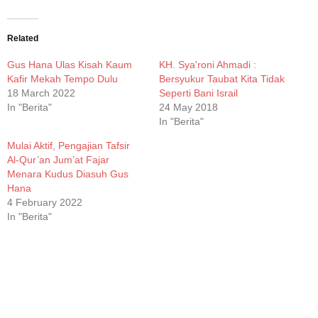
on
on
on
on
WhatsApp
Facebook
Twitter
Telegram
(Opens
(Opens
(Opens
(Opens
in
in
in
in
new
new
new
new
Related
window)
window)
window)
window)
Gus Hana Ulas Kisah Kaum
KH. Sya'roni Ahmadi :
Kafir Mekah Tempo Dulu
Bersyukur Taubat Kita Tidak
18 March 2022
Seperti Bani Israil
In "Berita"
24 May 2018
In "Berita"
Mulai Aktif, Pengajian Tafsir
Al-Qur’an Jum’at Fajar
Menara Kudus Diasuh Gus
Hana
4 February 2022
In "Berita"