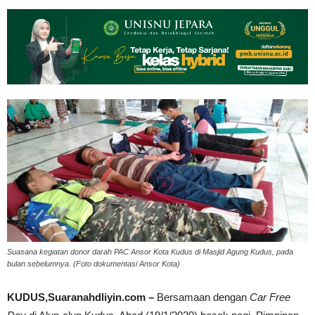
Suasana kegiatan donor darah PAC Ansor Kota Kudus di Masjid Agung Kudus, pada
bulan sebelumnya. (Foto dokumentasi Ansor Kota)
KUDUS,Suaranahdliyin.com –
Bersamaan dengan
Car Free