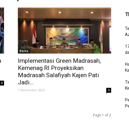
T
T
Az
17
Berita
d
n
Implementasi Green Madrasah,
Ha
Kemenag RI Proyeksikan
K
Madrasah Salafiyah Kajen Pati
Jadi...
Ti
0
Ki
1 November 2025
0
P
P
Page 1 of 2